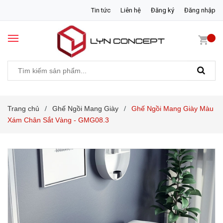
Tin tức
Liên hệ
Đăng ký
Đăng nhập
Trang chủ
Ghế Ngồi Mang Giày
Ghế Ngồi Mang Giày Màu
/
/
Xám Chân Sắt Vàng - GMG08.3