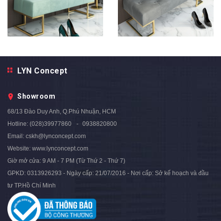
Ghế Ngồi Mang Giày Màu Xám
Ghế Ngồi Mang Giày Màu
LYN Concept
Chân Sắt Vàng - GMG05B.3
Xanh Ngọc Chân Sắt Vàng -
3.590.000₫
4.500.000₫
- 20%
GMG05B.2
Showroom
3.590.000₫
4.500.000₫
- 20%
68/13 Đào Duy Anh, Q.Phú Nhuận, HCM
Hotline:
(028)39977860
0938820800
Email:
cskh@lynconcept.com
Website:
www.lynconcept.com
Giờ mở cửa:
9 AM - 7 PM (Từ Thứ 2 - Thứ 7)
GPKD: 0313926293 - Ngày cấp: 21/07/2016 - Nơi cấp: Sở kế hoạch và đầu
tư TP.Hồ Chí Minh