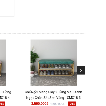
àu Hồng
Ghế Ngồi Mang Giày 2 Tầng Màu Xanh
Ghế Ngồ
MG18.4
Ngọc Chân Sắt Sơn Vàng - GMG18.3
Ch
3.590.000₫
3.
4.500.000₫
 20%
- 20%