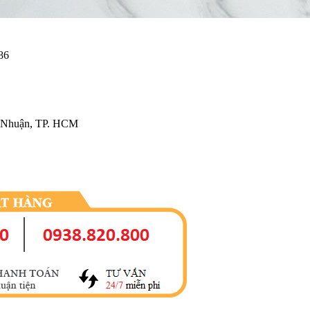
86
ú Nhuận, TP. HCM