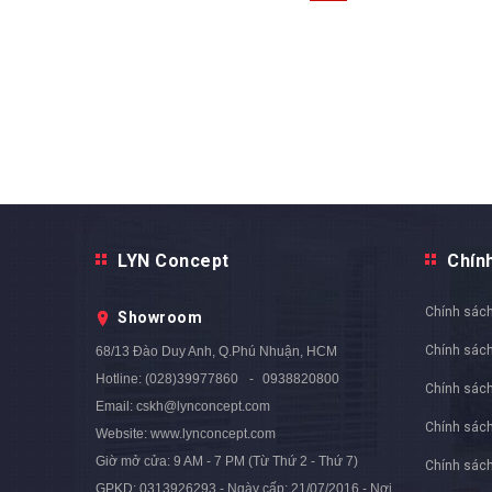
LYN Concept
Chín
Chính sách
Showroom
Chính sác
68/13 Đào Duy Anh, Q.Phú Nhuận, HCM
Hotline:
(028)39977860
0938820800
Chính sách
Email:
cskh@lynconcept.com
Chính sác
Website:
www.lynconcept.com
Giờ mở cửa:
9 AM - 7 PM (Từ Thứ 2 - Thứ 7)
Chính sách
GPKD: 0313926293 - Ngày cấp: 21/07/2016 - Nơi