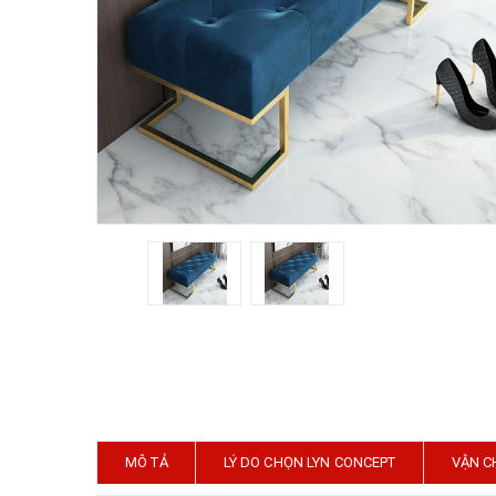
MÔ TẢ
LÝ DO CHỌN LYN CONCEPT
VẬN C