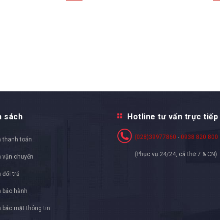
h sách
Hotline tư vấn trực tiếp
(028)39977860
-
0938 820 800
 thanh toán
(Phục vụ 24/24, cả thứ 7 & CN)
h vận chuyển
 đổi trả
h bảo hành
 bảo mật thông tin