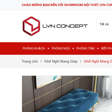
CHÀO MỪNG BẠN ĐẾN VỚI SHOWROOM NỘI THẤT LYN CO
Tất cả
PHÒNG KHÁCH
PHÒNG NGỦ
PHÒNG TẮM
BẾP-P
Trang chủ
Ghế Ngồi Mang Giày
Ghế Ngồi Mang 
/
/