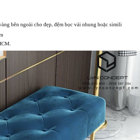
ũ vàng bên ngoài cho đẹp, đệm bọc vải nhung hoặc simili
mm
 HCM.