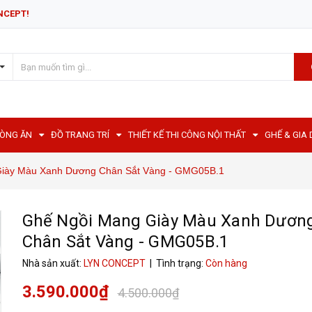
NCEPT!
HÒNG ĂN
ĐỒ TRANG TRÍ
THIẾT KẾ THI CÔNG NỘI THẤT
GHẾ & GIA
Giày Màu Xanh Dương Chân Sắt Vàng - GMG05B.1
Ghế Ngồi Mang Giày Màu Xanh Dươn
Chân Sắt Vàng - GMG05B.1
Nhà sản xuất:
LYN CONCEPT
| Tình trạng:
Còn hàng
3.590.000₫
4.500.000₫