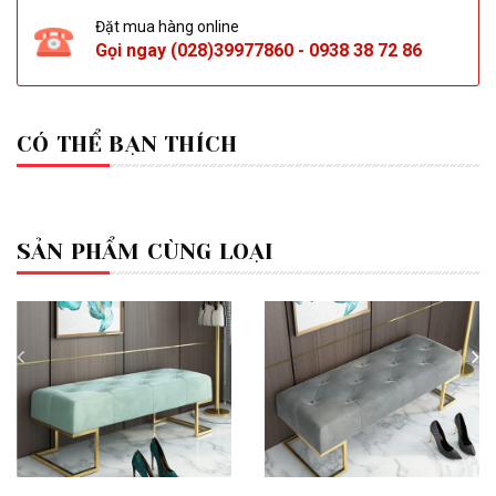
Đặt mua hàng online
Gọi ngay
(028)39977860
-
0938 38 72 86
CÓ THỂ BẠN THÍCH
SẢN PHẨM CÙNG LOẠI