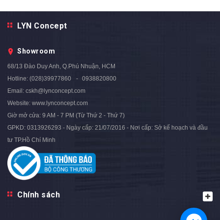
Ghế Ngồi Mang Giày Màu Xám
Ghế Ngồi Mang Giày Màu
LYN Concept
Chân Sắt Vàng - GMG05B.3
Xanh Ngọc Chân Sắt Vàng -
3.590.000₫
4.500.000₫
- 20%
GMG05B.2
Showroom
3.590.000₫
4.500.000₫
- 20%
68/13 Đào Duy Anh, Q.Phú Nhuận, HCM
Hotline:
(028)39977860
0938820800
Email:
cskh@lynconcept.com
Website:
www.lynconcept.com
Giờ mở cửa:
9 AM - 7 PM (Từ Thứ 2 - Thứ 7)
GPKD: 0313926293 - Ngày cấp: 21/07/2016 - Nơi cấp: Sở kế hoạch và đầu
tư TP.Hồ Chí Minh
Chính sách