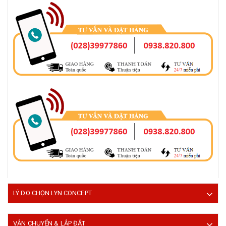
LÝ DO CHỌN LYN CONCEPT
VẬN CHUYỂN & LẮP ĐẶT