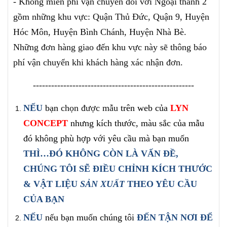
- Không miễn phí vận chuyển đối với Ngoại thành 2
gồm những khu vực: Quận Thủ Đức, Quận 9, Huyện
Hóc Môn, Huyện Bình Chánh, Huyện Nhà Bè.
Những đơn hàng giao đến khu vực này sẽ thông báo
phí vận chuyển khi khách hàng xác nhận đơn.
-----------------------------------------------------
NẾU
bạn
chọn được mẫu
trên
web của
LYN
CONCEPT
nhưng kích thước, màu sắc của mẫu
đó không phù hợp với yêu cầu mà bạn muốn
THÌ…ĐÓ KHÔNG CÒN LÀ VẤN ĐỀ,
CHÚNG TÔI SẼ ĐIỀU CHỈNH
KÍCH THƯỚC
& VẬT LIỆU
SẢN XUẤT
THEO YÊU CẦU
CỦA BẠN
NẾU
nếu bạn muốn chúng tôi
ĐẾN TẬN NƠI ĐỂ