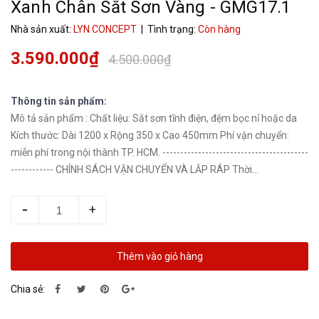
Xanh Chân Sắt Sơn Vàng - GMG17.1
Nhà sản xuất:
LYN CONCEPT
| Tình trạng:
Còn hàng
3.590.000₫
4.500.000₫
Thông tin sản phẩm:
Mô tả sản phẩm : Chất liệu: Sắt sơn tĩnh điện, đệm bọc nỉ hoặc da
Kích thước: Dài 1200 x Rộng 350 x Cao 450mm Phí vận chuyển:
miễn phí trong nội thành TP. HCM. -----------------------------------------
------------ CHÍNH SÁCH VẬN CHUYỂN VÀ LẮP RÁP Thời...
-
+
Thêm vào giỏ hàng
Chia sẻ: