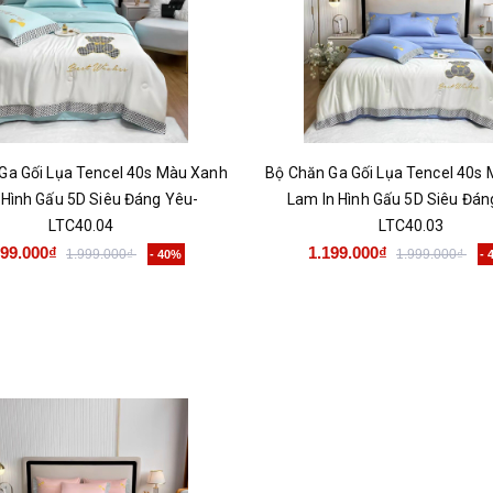
Ga Gối Lụa Tencel 40s Màu Xanh
Bộ Chăn Ga Gối Lụa Tencel 40s
n Hình Gấu 5D Siêu Đáng Yêu-
Lam In Hình Gấu 5D Siêu Đán
LTC40.04
LTC40.03
199.000₫
1.199.000₫
1.999.000₫
1.999.000₫
- 40%
-