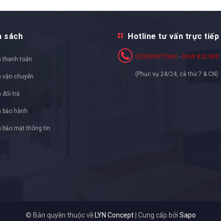
h sách
Hotline tư vấn trực tiếp
(028)39977860
-
0938 820 800
 thanh toán
(Phục vụ 24/24, cả thứ 7 & CN)
h vận chuyển
 đổi trả
h bảo hành
 bảo mật thông tin
© Bản quyền thuộc về
LYN Concept
|
Cung cấp bởi
Sapo