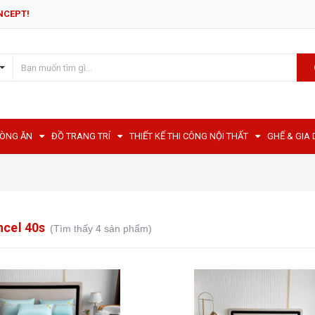
NCEPT!
HÒNG ĂN
ĐỒ TRANG TRÍ
THIẾT KẾ THI CÔNG NỘI THẤT
GHẾ & GIA
ncel 40s
(Tìm thấy 4 sản phẩm)