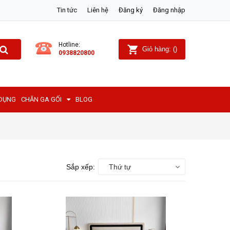
Tin tức
Liên hệ
Đăng ký
Đăng nhập
Hotline:
Giỏ hàng:
(
)
0938820800
 DỤNG
CHĂN GA GỐI
BLOG
Sắp xếp:
Thứ tự