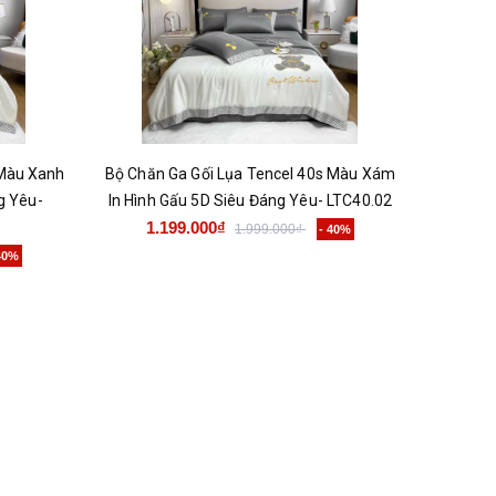
 Màu Xanh
Bộ Chăn Ga Gối Lụa Tencel 40s Màu Xám
g Yêu-
In Hình Gấu 5D Siêu Đáng Yêu- LTC40.02
1.199.000₫
1.999.000₫
- 40%
 40%