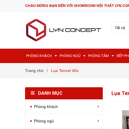
CHÀO MỪNG BẠN ĐẾN VỚI SHOWROOM NỘI THẤT LYN CO
Tất cả
PHÒNG KHÁCH
PHÒNG NGỦ
PHÒNG TẮM
BẾP-P
Trang chủ
Lụa Tencel 40s
/
Lụa Te
DANH MỤC
Phòng khách
Phòng ngủ