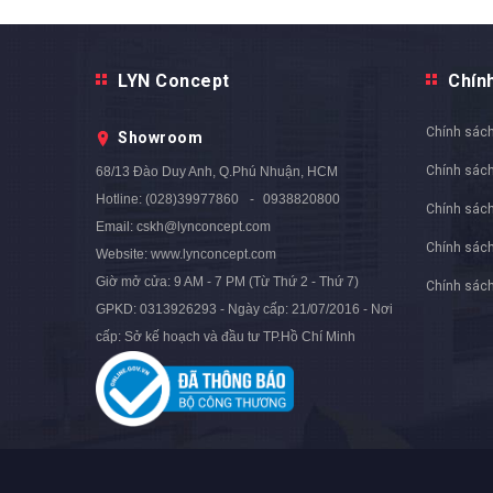
LYN Concept
Chín
Chính sách
Showroom
Chính sác
68/13 Đào Duy Anh, Q.Phú Nhuận, HCM
Hotline:
(028)39977860
0938820800
Chính sách
Email:
cskh@lynconcept.com
Chính sác
Website:
www.lynconcept.com
Giờ mở cửa:
9 AM - 7 PM (Từ Thứ 2 - Thứ 7)
Chính sách
GPKD: 0313926293 - Ngày cấp: 21/07/2016 - Nơi
cấp: Sở kế hoạch và đầu tư TP.Hồ Chí Minh