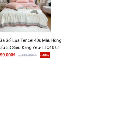
Ga Gối Lụa Tencel 40s Màu Hồng
Gấu 5D Siêu Đáng Yêu- LTC40.01
199.000₫
1.999.000₫
- 40%