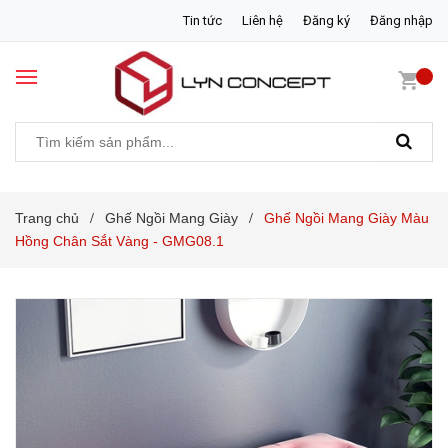
Tin tức
Liên hệ
Đăng ký
Đăng nhập
Trang chủ
Ghế Ngồi Mang Giày
Ghế Ngồi Mang Giày Màu
/
/
Hồng Chân Sắt Vàng - GMG08.1