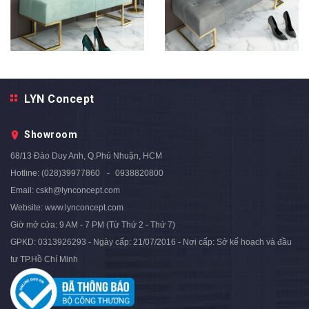
Ghế Ngồi Mang Giày Màu Xám
Ghế Ngồi Mang Giày Màu
LYN Concept
Chân Sắt Vàng - GMG05B.3
Xanh Ngọc Chân Sắt Vàng -
3.590.000₫
4.500.000₫
- 20%
GMG05B.2
Showroom
3.590.000₫
4.500.000₫
- 20%
68/13 Đào Duy Anh, Q.Phú Nhuận, HCM
Hotline:
(028)39977860
0938820800
Email:
cskh@lynconcept.com
Website:
www.lynconcept.com
Giờ mở cửa:
9 AM - 7 PM (Từ Thứ 2 - Thứ 7)
GPKD: 0313926293 - Ngày cấp: 21/07/2016 - Nơi cấp: Sở kế hoạch và đầu
tư TP.Hồ Chí Minh