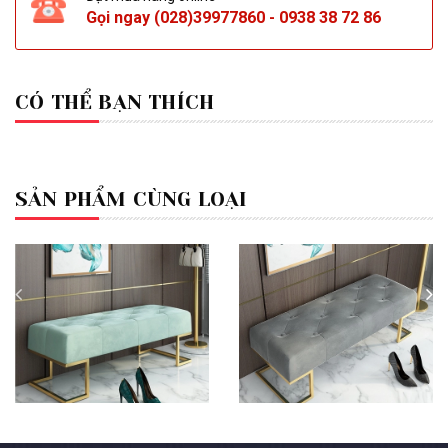
Gọi ngay
(028)39977860
-
0938 38 72 86
CÓ THỂ BẠN THÍCH
SẢN PHẨM CÙNG LOẠI