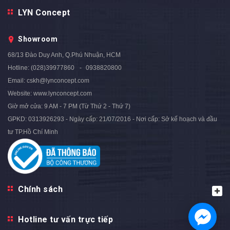
Ghế Ngồi Mang Giày Màu Xám
Ghế Ngồi Mang Giày Màu
LYN Concept
Chân Sắt Vàng - GMG05B.3
Xanh Ngọc Chân Sắt Vàng -
3.590.000₫
4.500.000₫
- 20%
GMG05B.2
Showroom
3.590.000₫
4.500.000₫
- 20%
68/13 Đào Duy Anh, Q.Phú Nhuận, HCM
Hotline:
(028)39977860
0938820800
Email:
cskh@lynconcept.com
Website:
www.lynconcept.com
Giờ mở cửa:
9 AM - 7 PM (Từ Thứ 2 - Thứ 7)
GPKD: 0313926293 - Ngày cấp: 21/07/2016 - Nơi cấp: Sở kế hoạch và đầu
tư TP.Hồ Chí Minh
Chính sách
Hotline tư vấn trực tiếp