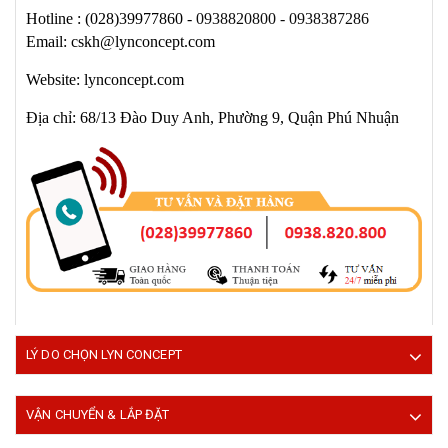
Hotline :
(028)39977860 -
0938820800 - 0938387286
Email: cskh@lynconcept.com
Website: lynconcept.com
Địa chỉ: 68/13 Đào Duy Anh, Phường 9, Quận Phú Nhuận
LÝ DO CHỌN LYN CONCEPT
VẬN CHUYỂN & LẮP ĐẶT