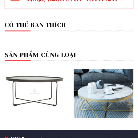
CÓ THỂ BẠN THÍCH
SẢN PHẨM CÙNG LOẠI
Bàn Trà Tròn Mặt Gỗ Chân Sắt
Chéo Sơn Đen - BT74K
Bàn Trà Tròn Mặt Đá Trắng
3.490.000₫