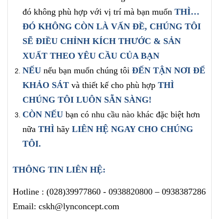
đó không phù hợp với vị trí mà bạn muốn
THÌ…
ĐÓ KHÔNG CÒN LÀ VẤN ĐỀ, CHÚNG TÔI
SẼ ĐIỀU CHỈNH
KÍCH THƯỚC & SẢN
XUẤT
THEO YÊU CẦU CỦA BẠN
NẾU
nếu bạn muốn chúng tôi
ĐẾN TẬN NƠI ĐỂ
KHẢO SÁT
và thiết kế cho phù hợp
THÌ
CHÚNG TÔI LUÔN SẴN SÀNG!
CÒN NẾU
bạn có
nhu cầu nào khác
đặc biệt hơn
nữa
THÌ
hãy
LIÊN HỆ NGAY
CHO CHÚNG
TÔI
.
THÔNG TIN LIÊN HỆ:
Hotline :
(028)39977860 -
0938820800
– 0938387286
Email: cskh@lynconcept.com