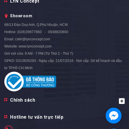
LYN Concept
Chân Sắt Kiểu Chữ M Sơn
Vàng D70 - BT180.3B
Showroom
2.880.000₫
3.600.000₫
- 20%
68/13 Đào Duy Anh, Q.Phú Nhuận, HCM
Hotline:
(028)39977860
0938820800
Email:
cskh@lynconcept.com
Website:
www.lynconcept.com
Giờ mở cửa:
9 AM - 7 PM (Từ Thứ 2 - Thứ 7)
GPKD: 0313926293 - Ngày cấp: 21/07/2016 - Nơi cấp: Sở kế hoạch và đầu
tư TP.Hồ Chí Minh
Chính sách
Hotline tư vấn trực tiếp