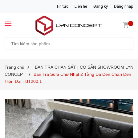
Tin tức
Liên hệ
Đăng ký
Đăng nhập
Trang chủ
| BÀN TRÀ CHÂN SẮT | CÓ SẴN SHOWROOM LYN
/
CONCEPT
Bàn Trà Sofa Chữ Nhật 2 Tầng Đá Đen Chân Đen
/
Hiện Đại - BT200.1