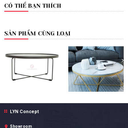
CÓ THỂ BẠN THÍCH
SẢN PHẨM CÙNG LOẠI
Bàn Trà Tròn Mặt Gỗ Chân Sắt
Chéo Sơn Đen - BT74K
Bàn Trà Tròn Mặt Đá Trắng
3.490.000₫
LYN Concept
Chân Sắt Kiểu Chữ M Sơn
Vàng D70 - BT180.3B
Showroom