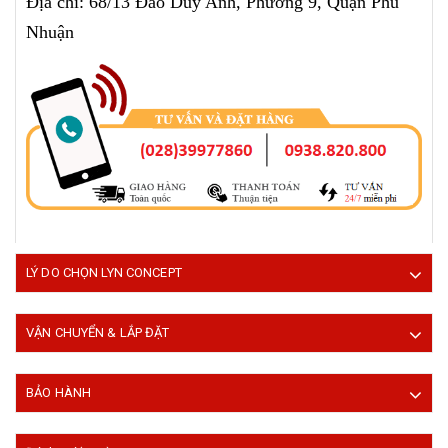
Địa chỉ: 68/13 Đào Duy Anh, Phường 9, Quận Phú
Nhuận
LÝ DO CHỌN LYN CONCEPT
VẬN CHUYỂN & LẮP ĐẶT
BẢO HÀNH