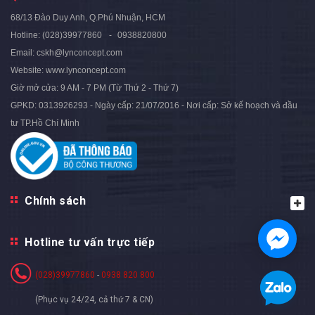
2.880.000₫
3.600.000₫
- 20%
68/13 Đào Duy Anh, Q.Phú Nhuận, HCM
Hotline:
(028)39977860
0938820800
Email:
cskh@lynconcept.com
Website:
www.lynconcept.com
Giờ mở cửa:
9 AM - 7 PM (Từ Thứ 2 - Thứ 7)
GPKD: 0313926293 - Ngày cấp: 21/07/2016 - Nơi cấp: Sở kế hoạch và đầu
tư TP.Hồ Chí Minh
Chính sách
Hotline tư vấn trực tiếp
(028)39977860
-
0938 820 800
(Phục vụ 24/24, cả thứ 7 & CN)