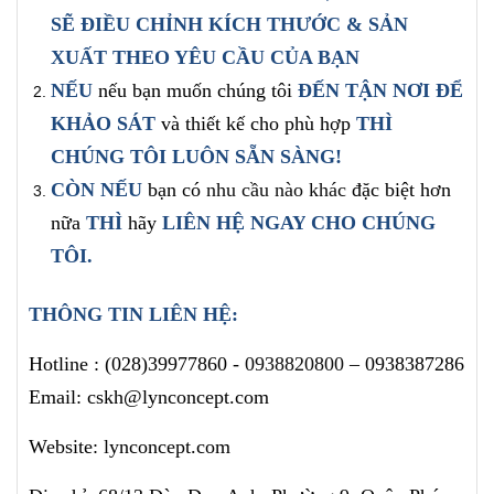
SẼ ĐIỀU CHỈNH
KÍCH THƯỚC & SẢN
XUẤT
THEO YÊU CẦU CỦA BẠN
NẾU
nếu bạn muốn chúng tôi
ĐẾN TẬN NƠI ĐỂ
KHẢO SÁT
và thiết kế cho phù hợp
THÌ
CHÚNG TÔI LUÔN SẴN SÀNG!
CÒN NẾU
bạn có
nhu cầu nào khác
đặc biệt hơn
nữa
THÌ
hãy
LIÊN HỆ NGAY
CHO CHÚNG
TÔI
.
THÔNG TIN LIÊN HỆ:
Hotline :
(028)39977860 -
0938820800
– 0938387286
Email: cskh@lynconcept.com
Website: lynconcept.com