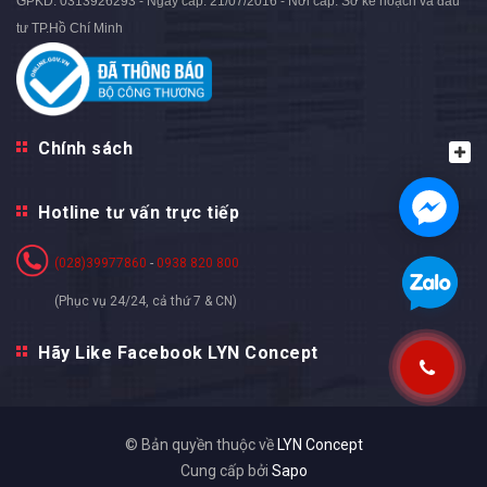
GPKD: 0313926293 - Ngày cấp: 21/07/2016 - Nơi cấp: Sở kế hoạch và đầu
tư TP.Hồ Chí Minh
Chính sách
Hotline tư vấn trực tiếp
(028)39977860
-
0938 820 800
(Phục vụ 24/24, cả thứ 7 & CN)
Hãy Like Facebook LYN Concept
© Bản quyền thuộc về
LYN Concept
Cung cấp bởi
Sapo