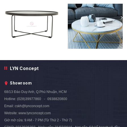
Bàn Trà Tròn Mặt Gỗ Chân Sắt
Chéo Sơn Đen - BT74K
Bàn Trà Tròn Mặt Đá Trắng
3.490.000₫
LYN Concept
Chân Sắt Kiểu Chữ M Sơn
Vàng D70 - BT180.3B
Showroom
2.880.000₫
3.600.000₫
- 20%
68/13 Đào Duy Anh, Q.Phú Nhuận, HCM
Hotline:
(028)39977860
0938820800
Email:
cskh@lynconcept.com
Website:
www.lynconcept.com
Giờ mở cửa:
9 AM - 7 PM (Từ Thứ 2 - Thứ 7)