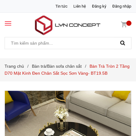
Tin tức
Liên hệ
Đăng ký
Đăng nhập
Trang chủ
Bàn trà/Bàn sofa chân sắt
Bàn Trà Tròn 2 Tầng
/
/
D70 Mặt Kính Đen Chân Sắt Sọc Sơn Vàng- BT19.5B