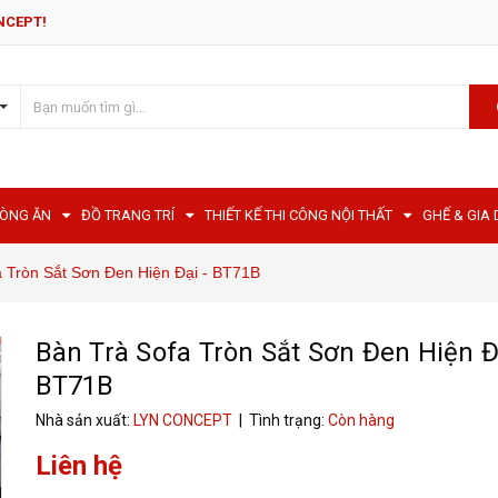
NCEPT!
HÒNG ĂN
ĐỒ TRANG TRÍ
THIẾT KẾ THI CÔNG NỘI THẤT
GHẾ & GIA
a Tròn Sắt Sơn Đen Hiện Đại - BT71B
Bàn Trà Sofa Tròn Sắt Sơn Đen Hiện Đ
BT71B
Nhà sản xuất:
LYN CONCEPT
| Tình trạng:
Còn hàng
Liên hệ