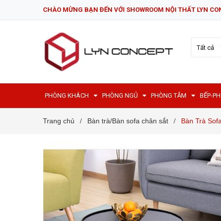
CHÀO MỪNG BẠN ĐẾN VỚI SHOWROOM NỘI THẤT LYN CO
Tất cả
PHÒNG KHÁCH
PHÒNG NGỦ
PHÒNG TẮM
BẾP-P
Trang chủ
Bàn trà/Bàn sofa chân sắt
Bàn Trà Sof
/
/