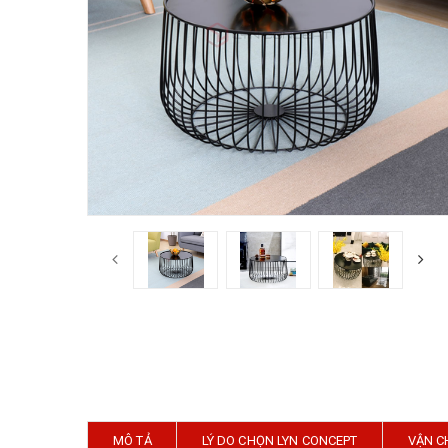
MÔ TẢ
LÝ DO CHỌN LYN CONCEPT
VẬN C