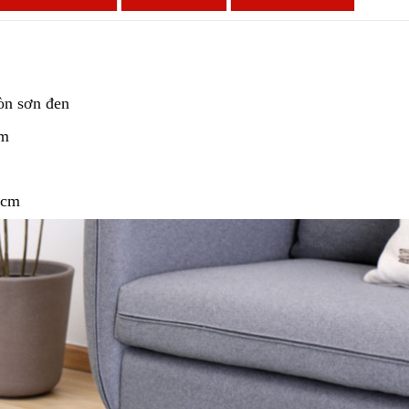
ròn sơn đen
mm
hcm