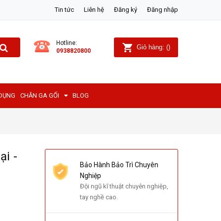
Tin tức
Liên hệ
Đăng ký
Đăng nhập
Hotline:
Giỏ hàng:
(
)
0938820800
 DỤNG
CHĂN GA GỐI
BLOG
ại -
Bảo Hành Bảo Trì Chuyên
Nghiệp
Đội ngũ kĩ thuật chuyên nghiệp,
tay nghề cao.