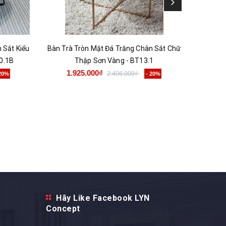
 Sắt Kiểu
Bàn Trà Tròn Mặt Đá Trắng Chân Sắt Chữ
Bàn Trà
0.1B
Thập Sơn Vàng - BT13.1
Ốn
1.925.000₫
1.
2.406.000₫
 20%
- 20%
Hãy Like Facebook LYN
Concept