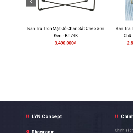
Bàn Trà Tròn Mặt Gỗ Chân Sắt Chéo Sơn
Bàn Trà 
Đen - BT74K
Chữ 
3.490.000₫
2.
LYN Concept
Chín
Chính sách
Showroom