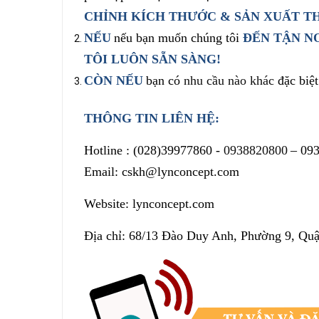
CHỈNH
KÍCH THƯỚC & SẢN XUẤT
TH
NẾU
nếu bạn muốn chúng tôi
ĐẾN TẬN N
TÔI LUÔN SẴN SÀNG!
CÒN NẾU
bạn có
nhu cầu nào khác
đặc biệ
THÔNG TIN LIÊN HỆ:
Hotline :
(028)39977860 -
0938820800
– 09
Email: cskh@lynconcept.com
Website: lynconcept.com
Địa chỉ: 68/13 Đào Duy Anh, Phường 9, Qu