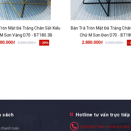
Tròn Mặt Đá Trắng Chân Sắt Kiểu
Bàn Trà Tròn Mặt Đá Trắng Chân
M Sơn Vàng D70 - BT180.3B
Chữ M Sơn Đen D70 - BT18
880.000₫
2.880.000₫
3.600.000₫
3.600.000₫
- 20%
-
h sách
Hotline tư vấn trực tiếp
(028)39977860
-
0938 820 800
 thanh toán