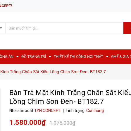
NCEPT!
HÒNG ĂN
ĐỒ TRANG TRÍ
THIẾT KẾ THI CÔNG NỘI THẤT
GHẾ & GIA
 Kính Trắng Chân Sắt Kiểu Lồng Chim Sơn Đen- BT182.7
Bàn Trà Mặt Kính Trắng Chân Sắt Kiể
Lồng Chim Sơn Đen- BT182.7
Nhà sản xuất:
LYN CONCEPT
| Tình trạng:
Còn hàng
1.580.000₫
1.975.000₫