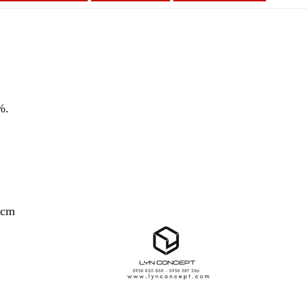
0%.
hcm