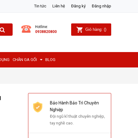
Tin tức
Liên hệ
Đăng ký
Đăng nhập
Hotline:
Giỏ hàng:
(
)
0938820800
 DỤNG
CHĂN GA GỐI
BLOG
u
Bảo Hành Bảo Trì Chuyên
Nghiệp
Đội ngũ kĩ thuật chuyên nghiệp,
tay nghề cao.