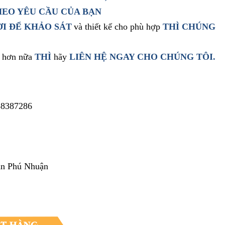
EO YÊU CẦU CỦA BẠN
ƠI ĐỂ KHẢO SÁT
và thiết kế cho phù hợp
THÌ CHÚNG
t hơn nữa
THÌ
hãy
LIÊN HỆ NGAY
CHO CHÚNG TÔI
.
38387286
ận Phú Nhuận