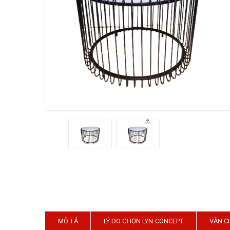
MÔ TẢ
LÝ DO CHỌN LYN CONCEPT
VẬN C