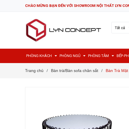
CHÀO MỪNG BẠN ĐẾN VỚI SHOWROOM NỘI THẤT LYN CO
Tất cả
PHÒNG KHÁCH
PHÒNG NGỦ
PHÒNG TẮM
BẾP-P
Trang chủ
Bàn trà/Bàn sofa chân sắt
Bàn Trà Mặt
/
/