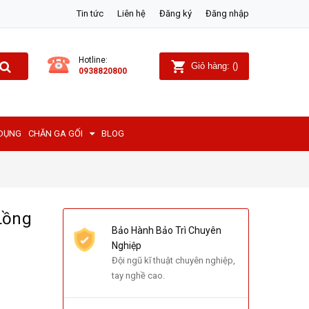
Tin tức
Liên hệ
Đăng ký
Đăng nhập
Hotline:
Giỏ hàng:
(
)
0938820800
 DỤNG
CHĂN GA GỐI
BLOG
Lồng
Bảo Hành Bảo Trì Chuyên
Nghiệp
Đội ngũ kĩ thuật chuyên nghiệp,
tay nghề cao.