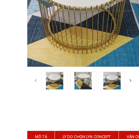
MÔ TẢ
LÝ DO CHỌN LYN CONCEPT
VẬN C