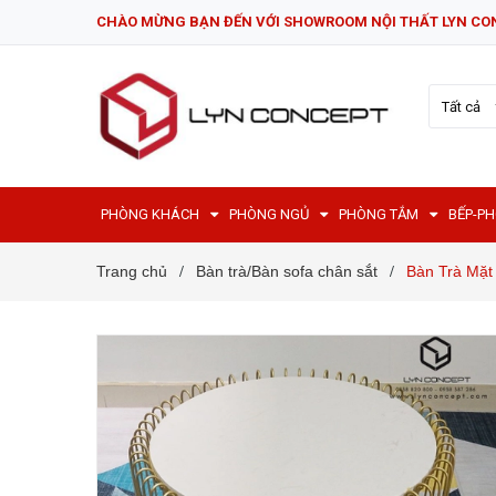
CHÀO MỪNG BẠN ĐẾN VỚI SHOWROOM NỘI THẤT LYN CO
Tất cả
PHÒNG KHÁCH
PHÒNG NGỦ
PHÒNG TẮM
BẾP-P
Trang chủ
Bàn trà/Bàn sofa chân sắt
Bàn Trà Mặt
/
/