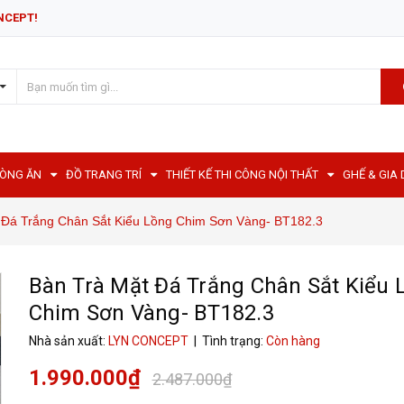
NCEPT!
HÒNG ĂN
ĐỒ TRANG TRÍ
THIẾT KẾ THI CÔNG NỘI THẤT
GHẾ & GIA
 Đá Trắng Chân Sắt Kiểu Lồng Chim Sơn Vàng- BT182.3
Bàn Trà Mặt Đá Trắng Chân Sắt Kiểu 
Chim Sơn Vàng- BT182.3
Nhà sản xuất:
LYN CONCEPT
| Tình trạng:
Còn hàng
1.990.000₫
2.487.000₫