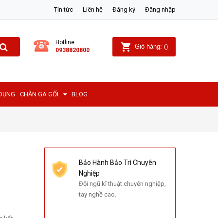
Tin tức
Liên hệ
Đăng ký
Đăng nhập
Hotline:
Giỏ hàng:
(
)
0938820800
 DỤNG
CHĂN GA GỐI
BLOG
Bảo Hành Bảo Trì Chuyên
Nghiệp
Đội ngũ kĩ thuật chuyên nghiệp,
tay nghề cao.