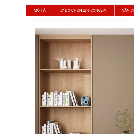
MÔ TẢ
LÝ DO CHỌN LYN CONCEPT
VẬN C