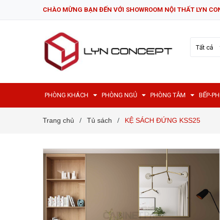
CHÀO MỪNG BẠN ĐẾN VỚI SHOWROOM NỘI THẤT LYN CO
Tất cả
PHÒNG KHÁCH
PHÒNG NGỦ
PHÒNG TẮM
BẾP-P
Trang chủ
Tủ sách
KỆ SÁCH ĐỨNG KSS25
/
/