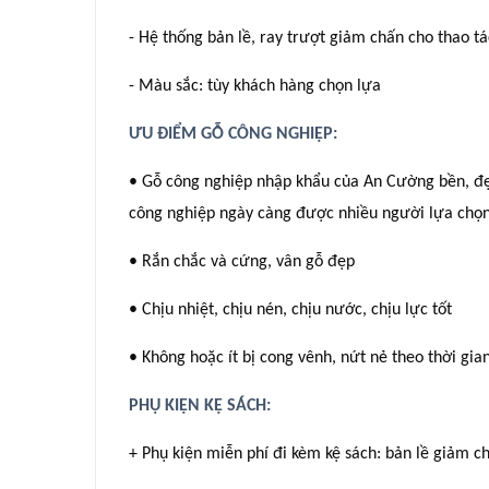
- Hệ thống bản lề, ray trượt giảm chấn cho thao 
- Màu sắc: tùy khách hàng chọn lựa
ƯU ĐIỂM GỖ CÔNG NGHIỆP:
• Gỗ công nghiệp nhập khẩu của An Cường bền, đẹp
công nghiệp ngày càng được nhiều người lựa chọn 
• Rắn chắc và cứng, vân gỗ đẹp
• Chịu nhiệt, chịu nén, chịu nước, chịu lực tốt
• Không hoặc ít bị cong vênh, nứt nẻ theo thời gia
PHỤ KIỆN KỆ SÁCH:
+ Phụ kiện miễn phí đi kèm kệ sách: bản lề giảm ch