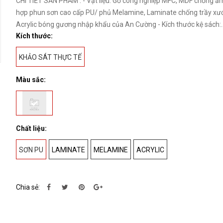
CHI TIẾT SẢN PHẨM : - Vật liệu: Gỗ công nghiệp MFC, MDF chống ẩ
hợp phun sơn cao cấp PU/ phủ Melamine, Laminate chống trầy xư
Acrylic bóng gương nhập khẩu của An Cường - Kích thước kệ sách:..
Kích thước:
KHẢO SÁT THỰC TẾ
Màu sắc:
Chất liệu:
SƠN PU
LAMINATE
MELAMINE
ACRYLIC
Chia sẻ: