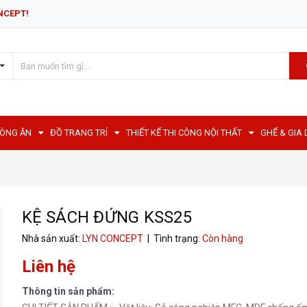
NCEPT!
HÒNG ĂN
ĐỒ TRANG TRÍ
THIẾT KẾ THI CÔNG NỘI THẤT
GHẾ & GIA
KỆ SÁCH ĐỨNG KSS25
Nhà sản xuất:
LYN CONCEPT
| Tình trạng:
Còn hàng
Liên hệ
Thông tin sản phẩm: