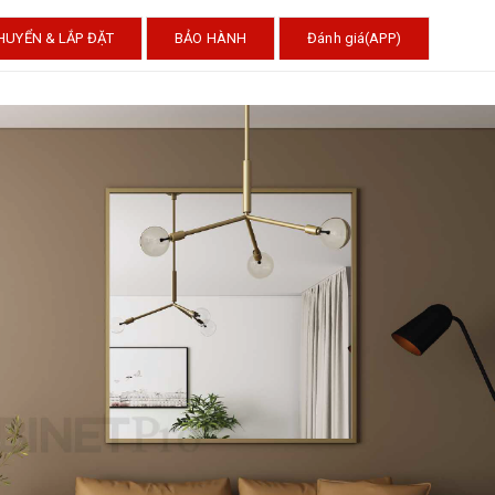
HUYỂN & LẮP ĐẶT
BẢO HÀNH
Đánh giá(APP)