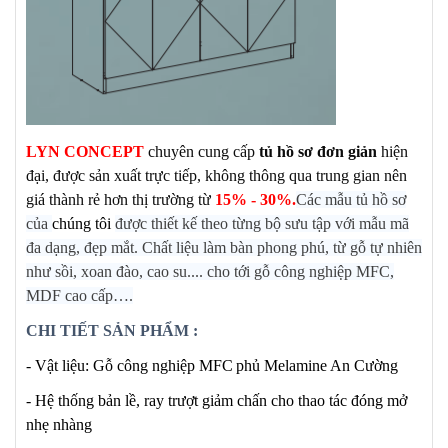
LYN C
ONCEPT
chuyên cung cấp
tủ hồ sơ đơn giản
hiện
đại, được sản xuất trực tiếp, không thông qua trung gian nên
giá thành rẻ hơn thị trường từ
15% - 30%.
Các mẫu tủ hồ sơ
của
chúng tôi
được thiết kế theo từng bộ sưu tập với mẫu mã
đa dạng, đẹp mắt. Chất liệu làm bàn phong phú, từ gỗ tự nhiên
như sồi, xoan đào, cao su.... cho tới gỗ công nghiệp MFC,
MDF cao cấp….
CHI TIẾT SẢN PHẨM :
- Vật liệu: Gỗ công nghiệp MFC
phủ Melamine
An Cường
- Hệ thống bản lề, ray trượt giảm chấn cho thao tác đóng mở
nhẹ nhàng