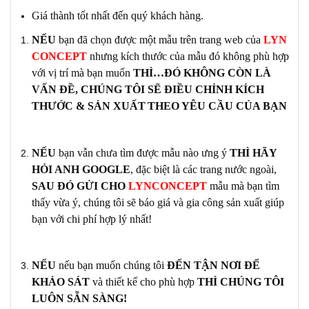
Giá thành tốt nhất đến quý khách hàng.
NẾU
bạn đã
chọn được một mẫu
trên trang
web của
LYN
CONCEPT
nhưng kích thước của mẫu đó không phù hợp
với vị trí mà bạn muốn
THÌ…ĐÓ KHÔNG CÒN LÀ
VẤN ĐỀ, CHÚNG TÔI SẼ ĐIỀU CHỈNH
KÍCH
THƯỚC & SẢN XUẤT
THEO YÊU CẦU CỦA BẠN
NẾU
bạn
vẫn chưa tìm được
mẫu nào ưng ý
THÌ HÃY
HỎI ANH GOOGLE
, đặc biệt là các trang nước ngoài,
SAU ĐÓ GỬI CHO
LYNCONCEPT
mẫu mà bạn tìm
thấy vừa ý, chúng tôi sẽ báo giá và gia công
sản xuất
giúp
bạn với chi phí hợp lý nhất!
NẾU
nếu bạn muốn chúng tôi
ĐẾN TẬN NƠI ĐỂ
KHẢO SÁT
và thiết kế cho phù hợp
THÌ CHÚNG TÔI
LUÔN SẴN SÀNG!