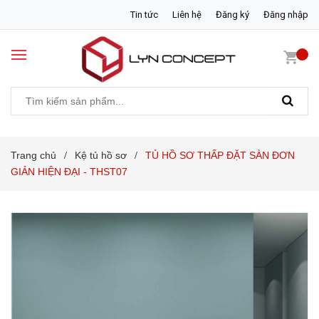
Tin tức
Liên hệ
Đăng ký
Đăng nhập
Trang chủ
Kệ tủ hồ sơ
TỦ HỒ SƠ THẤP ĐẶT SÀN ĐƠN
/
/
GIẢN HIỆN ĐẠI - THST07