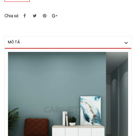
Chia sẻ:
MÔ TẢ