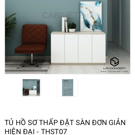
TỦ HỒ SƠ THẤP ĐẶT SÀN ĐƠN GIẢN
HIỆN ĐẠI - THST07