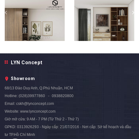
LYN Concept
TỦ HỒ SƠ THẤP ĐẶT SÀN
ĐƠN GIẢN HIỆN ĐẠI - THST14
Showroom
Liên hệ
TỦ HỒ SƠ THẤP ĐẶT SÀN
68/13 Đào Duy Anh, Q.Phú Nhuận, HCM
ĐƠN GIẢN HIỆN ĐẠI - THST15
Hotline:
(028)39977860
0938820800
Liên hệ
Email:
cskh@lynconcept.com
Website:
www.lynconcept.com
Giờ mở cửa:
9 AM - 7 PM (Từ Thứ 2 - Thứ 7)
GPKD: 0313926293 - Ngày cấp: 21/07/2016 - Nơi cấp: Sở kế hoạch và đầu
tư TP.Hồ Chí Minh