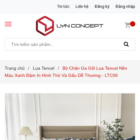
Tin tức
Liên hệ
Đăng ký
Đăng nhập
Trang chủ
Lụa Tencel
Bộ Chăn Ga Gối Lụa Tencel Nền
/
/
Màu Xanh Đậm In Hình Thỏ Và Gấu Dễ Thương - LTC06