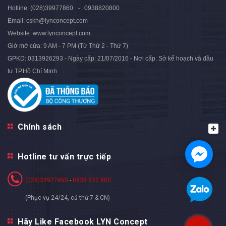
Nhỏ Đan Xen Lạ Mắt - LTC22
- LTC21
Hotline:
(028)39977860
0938820800
2.399.000₫
2.399.000₫
2.900.000₫
2.900.000₫
- 17%
- 17%
Email:
cskh@lynconcept.com
Website:
www.lynconcept.com
Giờ mở cửa:
9 AM - 7 PM (Từ Thứ 2 - Thứ 7)
GPKD: 0313926293 - Ngày cấp: 21/07/2016 - Nơi cấp: Sở kế hoạch và đầu
tư TP.Hồ Chí Minh
Chính sách
Hotline tư vấn trực tiếp
(028)39977860
-
0938 820 800
(Phục vụ 24/24, cả thứ 7 & CN)
Hãy Like Facebook LYN Concept