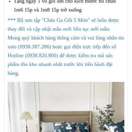
Tặng ngay 1 vỏ gối ôm cho kích thước bo chun
1m6 15p và 1m8 15p trở xuống
*** Bộ sưu tập "Chăn Ga Gối 5 Món" sẽ luôn được
thay đổi và cập nhật mẫu mới liên tục mỗi tuần.
Mong quý khách hàng thông cảm và vui lòng nhắn tin
zalo (0938.387.286) hoặc gọi điện trực tiếp đến số
Hotline (0938.820.800) để được kiểm tra mã sản
phẩm tồn kho nhanh nhất trước khi tiến hành đặt
hàng.