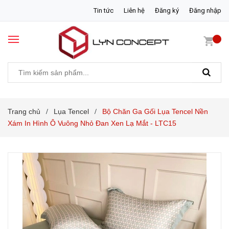
Tin tức
Liên hệ
Đăng ký
Đăng nhập
Trang chủ
Lụa Tencel
Bộ Chăn Ga Gối Lụa Tencel Nền
/
/
Xám In Hình Ô Vuông Nhỏ Đan Xen Lạ Mắt - LTC15