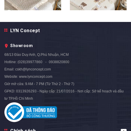
LYN Concept
Showroom
Bộ Chăn Ga Gối Lụa Tencel
Bộ Chăn Ga Gối Lụa Tencel
Nền Màu kem In Hình Ô Vuông
Nền Màu Kem In Hình Con Gấu
68/13 Đào Duy Anh, Q.Phú Nhuận, HCM
Nhỏ Đan Xen Lạ Mắt - LTC22
- LTC21
Hotline:
(028)39977860
0938820800
2.399.000₫
2.399.000₫
2.900.000₫
2.900.000₫
- 17%
- 17%
Email:
cskh@lynconcept.com
Website:
www.lynconcept.com
Giờ mở cửa:
9 AM - 7 PM (Từ Thứ 2 - Thứ 7)
GPKD: 0313926293 - Ngày cấp: 21/07/2016 - Nơi cấp: Sở kế hoạch và đầu
tư TP.Hồ Chí Minh
Chính sách