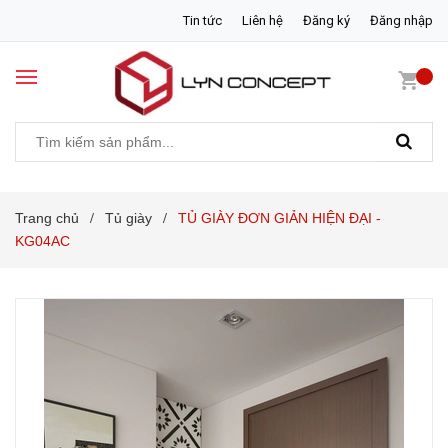
Tin tức
Liên hệ
Đăng ký
Đăng nhập
Trang chủ
Tủ giày
TỦ GIÀY ĐƠN GIẢN HIỆN ĐẠI -
/
/
KG04AC