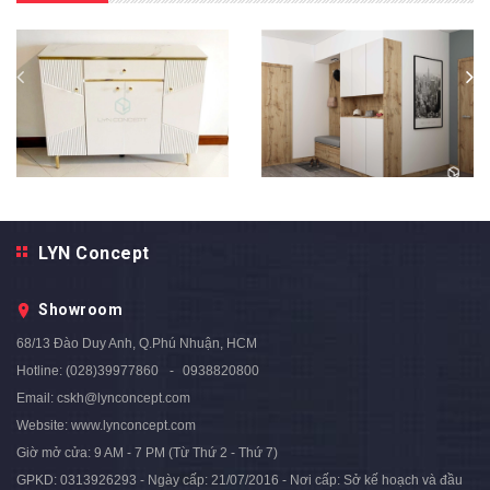
TỦ GIÀY GỖ MÀU TRẮNG
TỦ GIÀY TG18
NHẬP KHẨU - TG19
Liên hệ
LYN Concept
4.490.000₫
6.200.000₫
- 28%
Showroom
68/13 Đào Duy Anh, Q.Phú Nhuận, HCM
Hotline:
(028)39977860
0938820800
Email:
cskh@lynconcept.com
Website:
www.lynconcept.com
Giờ mở cửa:
9 AM - 7 PM (Từ Thứ 2 - Thứ 7)
GPKD: 0313926293 - Ngày cấp: 21/07/2016 - Nơi cấp: Sở kế hoạch và đầu