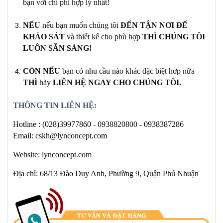
bạn với chi phí hợp lý nhất!
NẾU
nếu bạn muốn chúng tôi
ĐẾN TẬN NƠI ĐỂ
KHẢO SÁT
và thiết kế cho phù hợp
THÌ CHÚNG TÔI
LUÔN SẴN SÀNG!
CÒN NẾU
bạn có
nhu cầu nào khác
đặc biệt hơp nữa
THÌ
hãy
LIÊN HỆ NGAY
CHO CHÚNG TÔI
.
THÔNG TIN LIÊN HỆ:
Hotline :
(028)39977860 -
0938820800
- 0938387286
Email: cskh@lynconcept.com
Website: lynconcept.com
Địa chỉ: 68/13 Đào Duy Anh, Phường 9, Quận Phú Nhuận