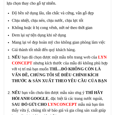
lựa chọn thay cho gỗ tự nhiên.
Độ bền sử dụng lâu, r
ắn chắc và cứng, vân gỗ đẹp
Chịu nhiệt, chịu nén, chịu nước, chịu lực tốt
Không hoặc ít bị cong vênh, nứt nẻ theo thời gian
Đem lại sự tiện dụng khi sử dụng
Mang lại vẻ đẹp hoàn mỹ cho không gian phòng làm việc
Giá thành tốt nhất đến quý khách hàng.
NẾU
bạn đã
chọn được một mẫu
trên trang
web của
LYN
CONCEPT
nhưng kích thước của mẫu đó không phù hợp
với vị trí mà bạn muốn
THÌ…ĐÓ KHÔNG CÒN LÀ
VẤN ĐỀ, CHÚNG TÔI SẼ ĐIỀU CHỈNH
KÍCH
THƯỚC & SẢN XUẤT
THEO YÊU CẦU CỦA BẠN
NẾU
bạn
vẫn chưa tìm được
mẫu nào ưng ý
THÌ HÃY
HỎI ANH GOOGLE
, đặc biệt là các trang nước ngoài,
SAU ĐÓ GỬI CHO
LYNCONCEPT
mẫu mà bạn tìm
thấy vừa ý, chúng tôi sẽ báo giá và gia công
sản xuất
giúp