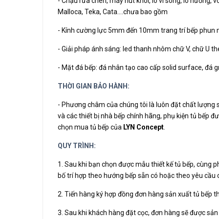
- Chậu rửa chén, máy hút khói, lò vi sóng, lò nướng, v
Malloca, Teka, Cata….chưa bao gồm
- Kính cường lực 5mm đến 10mm trang trí bếp phun 
- Giải pháp ánh sáng: led thanh nhôm chữ V, chữ U the
- Mặt đá bếp: đá nhân tạo cao cấp solid surface, đá gra
THỜI GIAN BẢO HÀNH:
- Phương châm của chúng tôi là luôn đặt chất lượng
và các thiết bị nhà bếp chính hãng, phụ kiện tủ bếp 
chọn mua tủ bếp của
LYN Concept
.
QUY TRÌNH:
1. Sau khi bạn chọn được mẫu thiết kế tủ bếp, cùng p
bố trí hợp theo hướng bếp sẵn có hoặc theo yêu cầu
2. Tiến hàng ký hợp đồng đơn hàng sản xuất tủ bếp t
3. Sau khi khách hàng đặt cọc, đơn hàng sẽ được sản