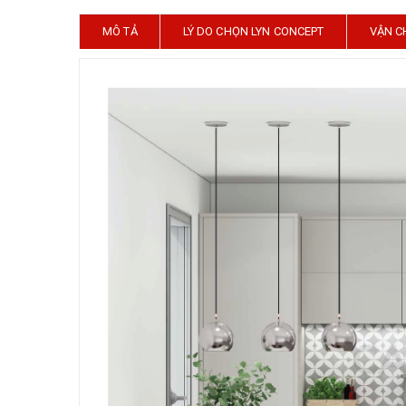
MÔ TẢ
LÝ DO CHỌN LYN CONCEPT
VẬN C