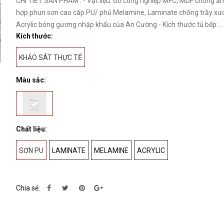
CHI TIẾT SẢN PHẨM : - Vật liệu: Gỗ công nghiệp MFC, MDF chống ẩ
hợp phun sơn cao cấp PU/ phủ Melamine, Laminate chống trầy xư
Acrylic bóng gương nhập khẩu của An Cường - Kích thước tủ bếp:...
Kích thước:
KHẢO SÁT THỰC TẾ
Màu sắc:
Chất liệu:
SƠN PU
LAMINATE
MELAMINE
ACRYLIC
Chia sẻ: