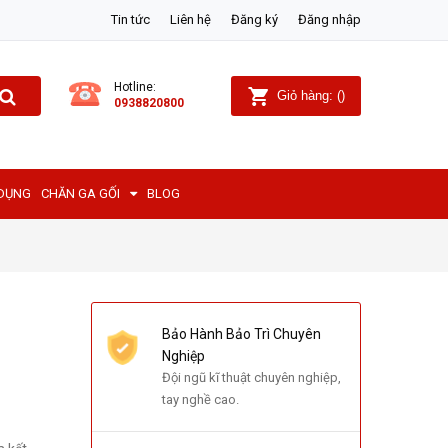
Tin tức
Liên hệ
Đăng ký
Đăng nhập
Hotline:
Giỏ hàng:
(
)
0938820800
 DỤNG
CHĂN GA GỐI
BLOG
Bảo Hành Bảo Trì Chuyên
Nghiệp
Đội ngũ kĩ thuật chuyên nghiệp,
tay nghề cao.