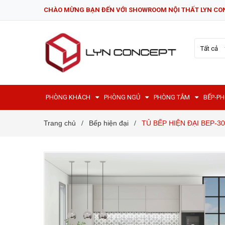
CHÀO MỪNG BẠN ĐẾN VỚI SHOWROOM NỘI THẤT LYN CO
Tất cả
PHÒNG KHÁCH
PHÒNG NGỦ
PHÒNG TẮM
BẾP-P
Trang chủ
Bếp hiện đại
TỦ BẾP HIỆN ĐẠI BEP-30
/
/