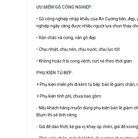
ƯU ĐIỂM GỖ CÔNG NGHIỆP:
• Gỗ công nghiệp nhập khẩu của An Cường bền, đẹp, a
nghiệp ngày càng được nhiều người lựa chọn thay cho
• Rắn chắc và cứng, vân gỗ đẹp
• Chịu nhiệt, chịu nén, chịu nước, chịu lực tốt
• Không hoặc ít bị cong vênh, nứt nẻ theo thời gian
PHỤ KIỆN TỦ BẾP:
+ Phụ kiện miễn phí đi kèm tủ bếp: bản lề giảm chấn, r
+ Phụ kiện tính phí, chưa bao gồm:
- Nếu khách hàng muốn dùng phụ kiện bản lề giảm chấn,
Blum thì sẽ tính riêng
- Giá để dao thớt, kệ gia vị, khay úp chén, giá để xoo