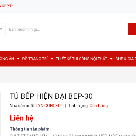
NCEPT!
HÒNG ĂN
ĐỒ TRANG TRÍ
THIẾT KẾ THI CÔNG NỘI THẤT
GHẾ & GIA
TỦ BẾP HIỆN ĐẠI BEP-30
Nhà sản xuất:
LYN CONCEPT
| Tình trạng:
Còn hàng
Liên hệ
Thông tin sản phẩm: