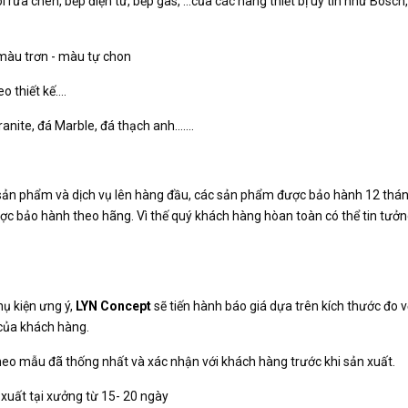
òi rửa chén, bếp điện từ, bếp gas, …của các hãng thiết bị uy tín như Bosch,
màu trơn - màu tự chon
o thiết kế….
nite, đá Marble, đá thạch anh.......
 sản phẩm và dịch vụ lên hàng đầu, các sản phẩm được bảo hành 12 thá
được bảo hành theo hãng. Vì thế quý khách hàng hòan toàn có thể tin tưở
hụ kiện ưng ý,
LYN Concept
sẽ tiến hành báo giá dựa trên kích thước đo v
 của khách hàng.
heo mẫu đã thống nhất và xác nhận với khách hàng trước khi sản xuất.
 xuất tại xưởng từ 15- 20 ngày