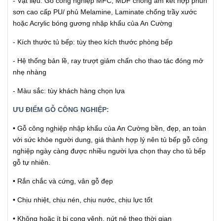
- Vật liệu: Gỗ công nghiệp MFC, MDF chống ẩm kết hợp phun
sơn cao cấp PU/ phủ Melamine, Laminate chống trầy xước
hoặc Acrylic bóng gương nhập khẩu của An Cường
- Kích thước tủ bếp: tùy theo kích thước phòng bếp
- Hệ thống bản lề, ray trượt giảm chấn cho thao tác đóng mở
nhẹ nhàng
- Màu sắc: tùy khách hàng chọn lựa
ƯU ĐIỂM GỖ CÔNG NGHIỆP:
• Gỗ công nghiệp nhập khẩu của An Cường bền, đẹp, an toàn
với sức khỏe người dung, giá thành hợp lý nên tủ bếp gỗ công
nghiệp ngày càng được nhiều người lựa chọn thay cho tủ bếp
gỗ tự nhiên.
• Rắn chắc và cứng, vân gỗ đẹp
• Chịu nhiệt, chịu nén, chịu nước, chịu lực tốt
• Không hoặc ít bị cong vênh, nứt nẻ theo thời gian