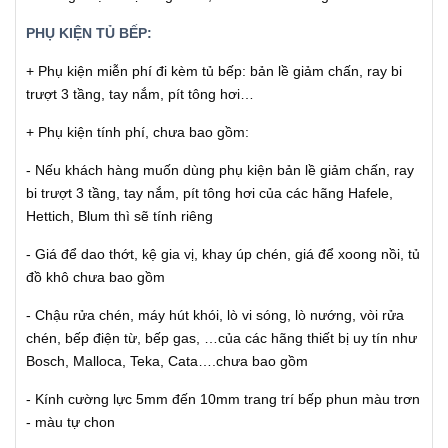
PHỤ KIỆN TỦ BẾP:
+ Phụ kiện miễn phí đi kèm tủ bếp: bản lề giảm chấn, ray bi
trượt 3 tầng, tay nắm, pít tông hơi…
+ Phụ kiện tính phí, chưa bao gồm:
- Nếu khách hàng muốn dùng phụ kiện bản lề giảm chấn, ray
bi trượt 3 tầng, tay nắm, pít tông hơi của các hãng Hafele,
Hettich, Blum thì sẽ tính riêng
- Giá để dao thớt, kệ gia vị, khay úp chén, giá để xoong nồi, tủ
đồ khô chưa bao gồm
- Chậu rửa chén, máy hút khói, lò vi sóng, lò nướng, vòi rửa
chén, bếp điện từ, bếp gas, …của các hãng thiết bị uy tín như
Bosch, Malloca, Teka, Cata….chưa bao gồm
- Kính cường lực 5mm đến 10mm trang trí bếp phun màu trơn
- màu tự chon