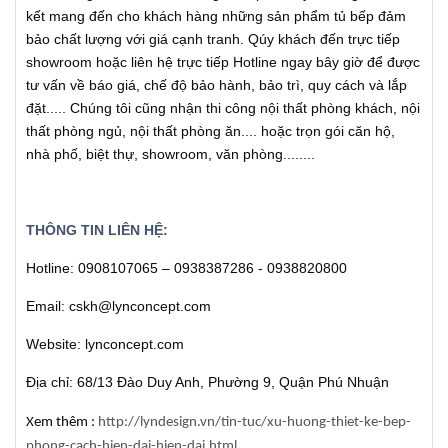
kết mang đến cho khách hàng những sản phẩm tủ bếp đảm
bảo chất lượng với giá cạnh tranh. Qúy khách đến trực tiếp
showroom hoặc liên hệ trực tiếp Hotline ngay bây giờ để được
tư vấn về báo giá, chế độ bảo hành, bảo trì, quy cách và lắp
đặt..... Chúng tôi cũng nhận thi công nội thất phòng khách, nội
thất phòng ngủ, nội thất phòng ăn.... hoặc trọn gói căn hộ,
nhà phố, biệt thự, showroom, văn phòng........
THÔNG TIN LIÊN HỆ:
Hotline: 0908107065 – 0938387286 - 0938820800
Email: cskh@lynconcept.com
Website: lynconcept.com
Địa chỉ: 68/13 Đào Duy Anh, Phường 9, Quận Phú Nhuận
Xem thêm :
http://lyndesign.vn/tin-tuc/xu-huong-thiet-ke-bep-
phong-cach-hien-dai-hien-dai.html