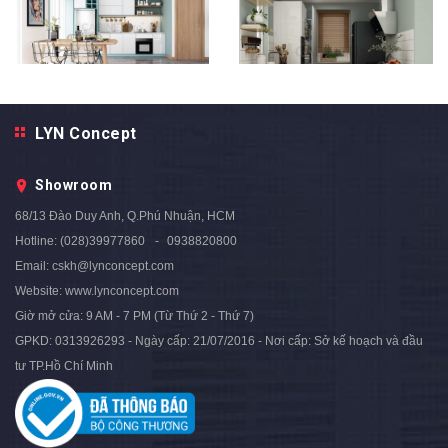
TỦ BẾP HIỆN ĐẠI - BEP46
LYN Concept
Liên hệ
TỦ BẾP HIỆN ĐẠI BEP-45
Showroom
Liên hệ
68/13 Đào Duy Anh, Q.Phú Nhuận, HCM
Hotline:
(028)39977860
0938820800
Email:
cskh@lynconcept.com
Website:
www.lynconcept.com
Giờ mở cửa:
9 AM - 7 PM (Từ Thứ 2 - Thứ 7)
GPKD: 0313926293 - Ngày cấp: 21/07/2016 - Nơi cấp: Sở kế hoạch và đầu
tư TP.Hồ Chí Minh