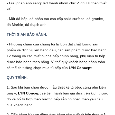
- Giải pháp ánh sáng: led thanh nhôm chữ V, chữ U theo thiết
kế….
- Mặt đá bếp: đá nhân tạo cao cấp solid surface, đá granite,
đá Marble, đá thạch anh.......
THỜI GIAN BẢO HÀNH:
- Phương châm của chúng tôi là luôn đặt chất lượng sản
phẩm và dịch vụ lên hàng đầu, các sản phẩm được bảo hành
12 tháng và các thiết bị nhà bếp chính hãng, phụ kiện tủ bếp
được bảo hành theo hãng. Vì thế quý khách hàng hòan toàn
có thể tin tưởng chọn mua tủ bếp của
LYN Concept
.
QUY TRÌNH:
1. Sau khi bạn chọn được mẫu thiết kế tủ bếp, cùng phụ kiện
ưng ý,
LYN Concept
sẽ tiến hành báo giá dựa trên kích thước
đo vẽ bố trí hợp theo hướng bếp sẵn có hoặc theo yêu cầu
của khách hàng.
2. Tiến hàng ký hợp đồng đơn hàng sản xuất tủ bếp theo mẫu