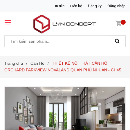
Tin tức
Liên hệ
Đăng ký
Đăng nhập
Trang chủ
Căn Hộ
THIẾT KẾ NỘI THẤT CĂN HỘ
/
/
ORCHARD PARKVIEW NOVALAND QUẬN PHÚ NHUẬN - CH45