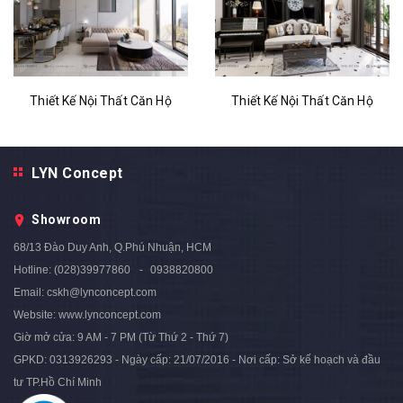
Thiết Kế Nội Thất Căn Hộ
Thiết Kế Nội Thất Căn Hộ
Phong Cách Modern Luxury -
Phong Cách Indochine - Sky
Chung Cư Lavida Plus Quận 7
Center Quận Tân Bình - CH71
- CH72
186.000₫
LYN Concept
186.000₫
Showroom
68/13 Đào Duy Anh, Q.Phú Nhuận, HCM
Hotline:
(028)39977860
0938820800
Email:
cskh@lynconcept.com
Website:
www.lynconcept.com
Giờ mở cửa:
9 AM - 7 PM (Từ Thứ 2 - Thứ 7)
GPKD: 0313926293 - Ngày cấp: 21/07/2016 - Nơi cấp: Sở kế hoạch và đầu
tư TP.Hồ Chí Minh