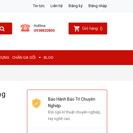
Tin tức
Liên hệ
Đăng ký
Đăng nhập
Hotline:
Giỏ hàng:
(
)
0938820800
 DỤNG
CHĂN GA GỐI
BLOG
ng
Bảo Hành Bảo Trì Chuyên
Nghiệp
Đội ngũ kĩ thuật chuyên nghiệp,
tay nghề cao.