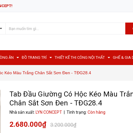
NCEPT!
HÒNG ĂN
ĐỒ TRANG TRÍ
THIẾT KẾ THI CÔNG NỘI THẤT
GHẾ & GIA
ộc Kéo Màu Trắng Chân Sắt Sơn Đen - TĐG28.4
Tab Đầu Giường Có Hộc Kéo Màu Trắ
Chân Sắt Sơn Đen - TĐG28.4
Nhà sản xuất:
LYN CONCEPT
| Tình trạng:
Còn hàng
2.680.000₫
3.200.000₫