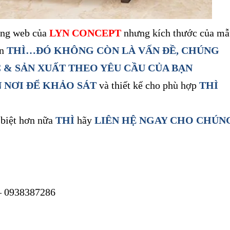
ang
web của
LYN CONCEPT
nhưng kích thước của mẫ
ốn
THÌ…ĐÓ KHÔNG CÒN LÀ VẤN ĐỀ, CHÚNG
 & SẢN XUẤT
THEO YÊU CẦU CỦA BẠN
 NƠI ĐỂ KHẢO SÁT
và thiết kế cho phù hợp
THÌ
biệt hơn nữa
THÌ
hãy
LIÊN HỆ NGAY
CHO CHÚN
– 0938387286