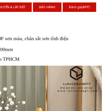
HUYỂN & LẮP ĐẶT
BẢO HÀNH
Đánh giá(APP)
 sơn màu, chân sắt sơn tĩnh điện
 500mm
ành TPHCM