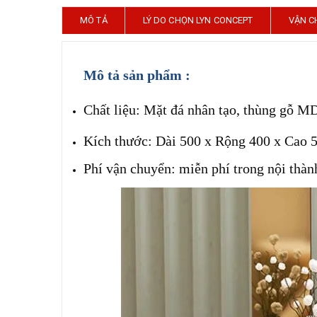
MÔ TẢ
LÝ DO CHỌN LYN CONCEPT
VẬN C
Mô tả sản phẩm :
Chất liệu: Mặt đá nhân tạo, t
hùng gỗ MDF
Kích thước: Dài 500 x Rộng 400 x Cao
Phí vận chuyển: miễn phí trong nội th