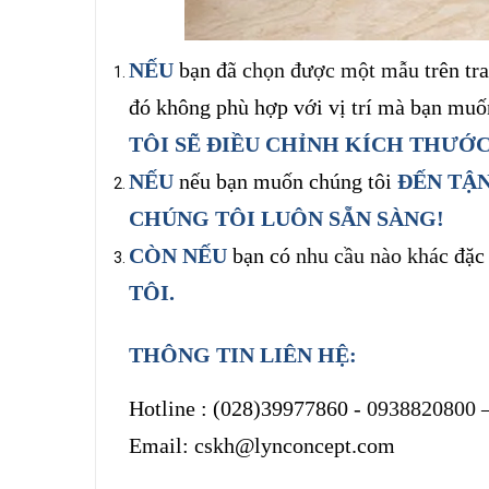
NẾU
bạn đã
chọn được một mẫu
trên tr
đó không phù hợp với vị trí mà bạn mu
TÔI SẼ ĐIỀU CHỈNH
KÍCH THƯỚC
NẾU
nếu bạn muốn chúng tôi
ĐẾN TẬN
CHÚNG TÔI LUÔN SẴN SÀNG!
CÒN NẾU
bạn có
nhu cầu nào khác
đặc 
TÔI
.
THÔNG TIN LIÊN HỆ:
Hotline :
(028)39977860 -
0938820800
Email: cskh@lynconcept.com