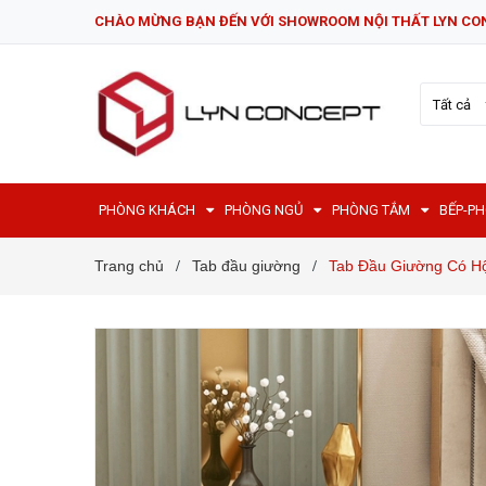
CHÀO MỪNG BẠN ĐẾN VỚI SHOWROOM NỘI THẤT LYN CO
Tất cả
PHÒNG KHÁCH
PHÒNG NGỦ
PHÒNG TẮM
BẾP-P
Trang chủ
Tab đầu giường
Tab Đầu Giường Có H
/
/