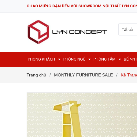
CHÀO MỪNG BẠN ĐẾN VỚI SHOWROOM NỘI THẤT LYN CO
Tất cả
PHÒNG KHÁCH
PHÒNG NGỦ
PHÒNG TẮM
BẾP-P
Trang chủ
MONTHLY FURNITURE SALE
Kệ Tran
/
/