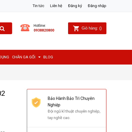
Tin tức
Liên hệ
Đăng ký
Đăng nhập
Hotline:
Giỏ hàng:
(
)
0938820800
 DỤNG
CHĂN GA GỐI
BLOG
02
Bảo Hành Bảo Trì Chuyên
Nghiệp
Đội ngũ kĩ thuật chuyên nghiệp,
tay nghề cao.