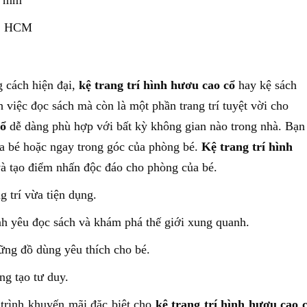
0 mm
P. HCM
 cách hiện đại,
kệ trang trí hình hươu cao cổ
hay kệ sách
 việc đọc sách mà còn là một phần trang trí tuyệt vời cho
cổ
dễ dàng phù hợp với bất kỳ không gian nào trong nhà. Bạn
ủa bé hoặc ngay trong góc của phòng bé.
Kệ trang trí hình
à tạo điểm nhấn độc đáo cho phòng của bé.
g trí vừa tiện dụng.
ình yêu đọc sách và khám phá thế giới xung quanh.
ững đồ dùng yêu thích cho bé.
ng tạo tư duy.
trình khuyến mãi đặc biệt cho
kệ trang trí hình hươu cao 