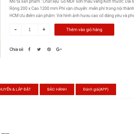
Mô tả sản phẩm : Chất liệu: Gỗ MDF sơn màu vàng Kích thước: Dài 600 x
Rộng 200 x Cao 1200 mm Phí vận chuyển: miễn phí trong nội thành
HCM Ưu điểm sản phẩm: Với hình ảnh hươu cao cổ đáng yêu và pho
-
+
Thêm vào giỏ hàng
Chia sẻ:
HUYỂN & LẮP ĐẶT
BẢO HÀNH
Đánh giá(APP)