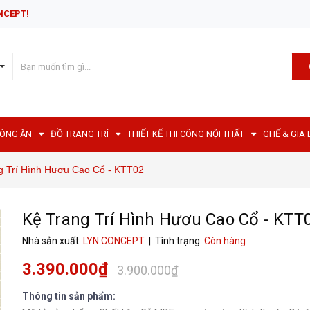
NCEPT!
HÒNG ĂN
ĐỒ TRANG TRÍ
THIẾT KẾ THI CÔNG NỘI THẤT
GHẾ & GIA
g Trí Hình Hươu Cao Cổ - KTT02
Kệ Trang Trí Hình Hươu Cao Cổ - KTT
Nhà sản xuất:
LYN CONCEPT
| Tình trạng:
Còn hàng
3.390.000₫
3.900.000₫
Thông tin sản phẩm: