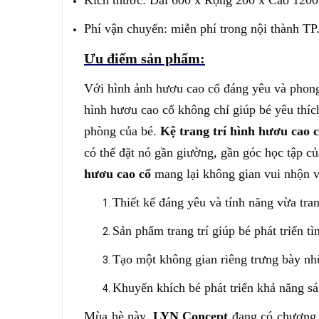
Kích thước: Dài 600 x Rộng 200 x Cao 120
Phí vận chuyển: miễn phí trong nội thành T
Ưu điểm sản phẩm:
Với hình ảnh hươu cao cổ đáng yêu và phong
hình hươu cao cổ không chỉ giúp bé yêu thích
phòng của bé.
Kệ trang trí hình hươu cao 
có thể đặt nó gần giường, gần góc học tập c
hươu cao cổ
mang lại không gian vui nhộn v
Thiết kế đáng yêu và tính năng vừa tran
Sản phẩm trang trí giúp bé phát triển t
Tạo một không gian riêng trưng bày nh
Khuyến khích bé phát triển khả năng sá
Mùa hè này,
LYN Concept
đang có chương 