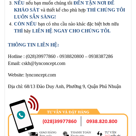
NẾU
nếu bạn muốn chúng tôi
ĐẾN TẬN NƠI ĐỂ
KHẢO SÁT
và thiết kế cho phù hợp
THÌ CHÚNG TÔI
LUÔN SẴN SÀNG!
CÒN NẾU
bạn có
nhu cầu nào khác
đặc biệt hơn nữa
THÌ
hãy
LIÊN HỆ NGAY
CHO CHÚNG TÔI
.
THÔNG TIN LIÊN HỆ:
Hotline :
(028)39977860 -
0938820800
– 0938387286
Email: cskh@lynconcept.com
Website: lynconcept.com
Địa chỉ: 68/13 Đào Duy Anh, Phường 9, Quận Phú Nhuận