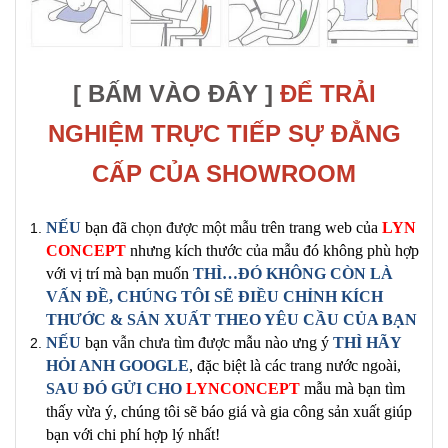
[ BẤM VÀO ĐÂY ]
ĐỂ TRẢI
NGHIỆM TRỰC TIẾP SỰ ĐẲNG
CẤP CỦA SHOWROOM
NẾU
bạn đã
chọn được một mẫu
trên trang
web của
LYN
CONCEPT
nhưng kích thước của mẫu đó không phù hợp
với vị trí mà bạn muốn
THÌ…ĐÓ KHÔNG CÒN LÀ
VẤN ĐỀ, CHÚNG TÔI SẼ ĐIỀU CHỈNH
KÍCH
THƯỚC & SẢN XUẤT
THEO YÊU CẦU CỦA BẠN
NẾU
bạn
vẫn chưa tìm được
mẫu nào ưng ý
THÌ HÃY
HỎI ANH GOOGLE
, đặc biệt là các trang nước ngoài,
SAU ĐÓ GỬI CHO
LYNCONCEPT
mẫu mà bạn tìm
thấy vừa ý, chúng tôi sẽ báo giá và gia công
sản xuất
giúp
bạn với chi phí hợp lý nhất!