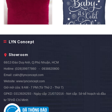
LYN Concept
Gối Trang Trí Vải Nhung Mềm
Gối Trang Trí 164 - Navy Blue
Mịn - GOI165
Collection
Showroom
280.000₫
279.000₫
310.000₫
- 10%
68/13 Đào Duy Anh, Q.Phú Nhuận, HCM
Hotline:
(028)39977860
0938820800
Email:
cskh@lynconcept.com
Website:
www.lynconcept.com
Giờ mở cửa:
9 AM - 7 PM (Từ Thứ 2 - Thứ 7)
GPKD: 0313926293 - Ngày cấp: 21/07/2016 - Nơi cấp: Sở kế hoạch và đầu
tư TP.Hồ Chí Minh