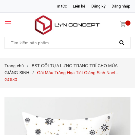
Tin tức
Liên hệ
Đăng ký
Đăng nhập
Trang chủ
BST GỐI TỰA LƯNG TRANG TRÍ CHO MÙA
/
GIÁNG SINH
Gối Màu Trắng Họa Tiết Giáng Sinh Noel -
/
GOI80