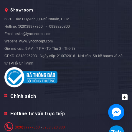
Showroom
68/13 Đào Duy Anh, Q.Phú Nhuận, HCM
Hotline:
(028)39977860
0938820800
Email:
cskh@lynconcept.com
Website:
www.lynconcept.com
Giờ mở cửa:
9 AM - 7 PM (Từ Thứ 2 - Thứ 7)
GPKD: 0313926293 - Ngày cấp: 21/07/2016 - Nơi cấp: Sở kế hoạch và đầu
tư TP.Hồ Chí Minh
Chính sách
Hotline tư vấn trực tiếp
(028)39977860
-
0938 820 800