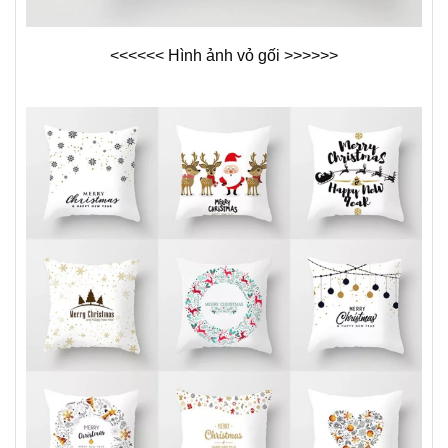
<<<<<< Hình ảnh vỏ gối >>>>>>