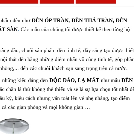
n phẩm đèn như
ĐÈN ỐP TRẦN, ĐÈN THẢ TRẦN, ĐÈN
ẶT SÀN
.
Các mẫu của chúng tôi
được thiết kế theo từng bộ
hàng đầu, chuỗi sản phẩm đèn tinh tế, đầy sáng tạo được thiết
 nội thất đèn bằng những điểm nhấn vô cùng tinh tế, góp phầ
 phòng,... đến các chuỗi khách sạn sang trọng
trên cả nước.
à những kiểu dáng đèn
ĐỘC ĐÁO, LẠ MẮT
như mẫu
ĐÈN
ắc chắn là thứ không thể thiếu và
sẽ là sự lựa chọn tốt nhất đ
u kỳ, kiểu cách nhưng vẫn toát lên vẻ nhẹ nhàng, tạo điểm
ất cả các gian phòng và mọi không gian….