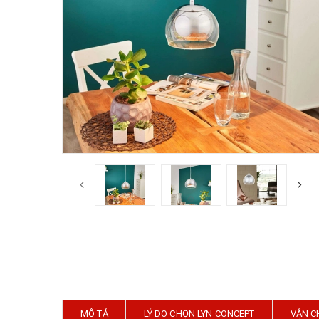
MÔ TẢ
LÝ DO CHỌN LYN CONCEPT
VẬN C