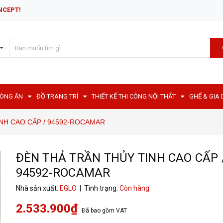
NCEPT!
HÒNG ĂN
ĐỒ TRANG TRÍ
THIẾT KẾ THI CÔNG NỘI THẤT
GHẾ & GIA
NH CAO CẤP / 94592-ROCAMAR
ĐÈN THẢ TRẦN THỦY TINH CAO CẤP 
94592-ROCAMAR
Nhà sản xuất:
EGLO
| Tình trạng:
Còn hàng
2.533.900₫
Đã bao gồm VAT