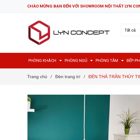
CHÀO MỪNG BẠN ĐẾN VỚI SHOWROOM NỘI THẤT LYN CO
Tất cả
PHÒNG KHÁCH
PHÒNG NGỦ
PHÒNG TẮM
BẾP-P
Trang chủ
Đèn trang trí
ĐÈN THẢ TRẦN THỦY TI
/
/