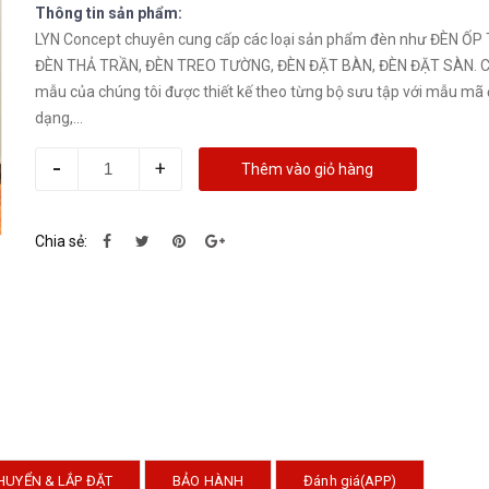
Thông tin sản phẩm:
LYN Concept chuyên cung cấp các loại sản phẩm đèn như ĐÈN ỐP
ĐÈN THẢ TRẦN, ĐÈN TREO TƯỜNG, ĐÈN ĐẶT BÀN, ĐÈN ĐẶT SÀN. 
mẫu của chúng tôi được thiết kế theo từng bộ sưu tập với mẫu mã
dạng,...
-
+
Thêm vào giỏ hàng
Chia sẻ:
HUYỂN & LẮP ĐẶT
BẢO HÀNH
Đánh giá(APP)