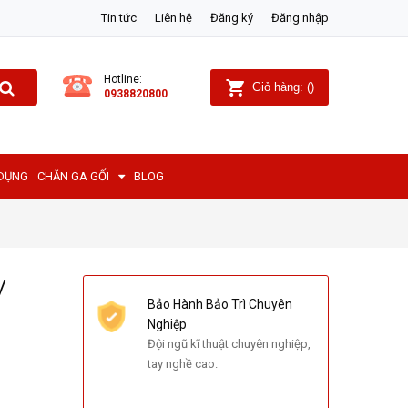
Tin tức
Liên hệ
Đăng ký
Đăng nhập
Hotline:
Giỏ hàng:
(
)
0938820800
 DỤNG
CHĂN GA GỐI
BLOG
/
Bảo Hành Bảo Trì Chuyên
Nghiệp
Đội ngũ kĩ thuật chuyên nghiệp,
tay nghề cao.