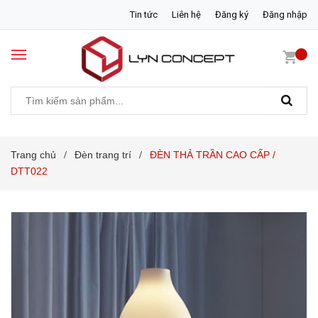
Tin tức
Liên hệ
Đăng ký
Đăng nhập
Trang chủ
Đèn trang trí
ĐÈN THẢ TRẦN CAO CẤP /
/
/
DTT022