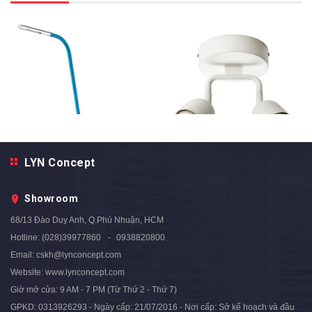
LYN Concept
Đèn Chiếu Điểm Ốp Trần Màu
Đèn Đặt Bàn Học, Đầu Giường
Trắng Cao Cấp / DTT016
Cao Cấp / DTT003
Showroom
1.550.000₫
900.000₫
68/13 Đào Duy Anh, Q.Phú Nhuận, HCM
Hotline:
(028)39977860
0938820800
Email:
cskh@lynconcept.com
Website:
www.lynconcept.com
Giờ mở cửa:
9 AM - 7 PM (Từ Thứ 2 - Thứ 7)
GPKD: 0313926293 - Ngày cấp: 21/07/2016 - Nơi cấp: Sở kế hoạch và đầu