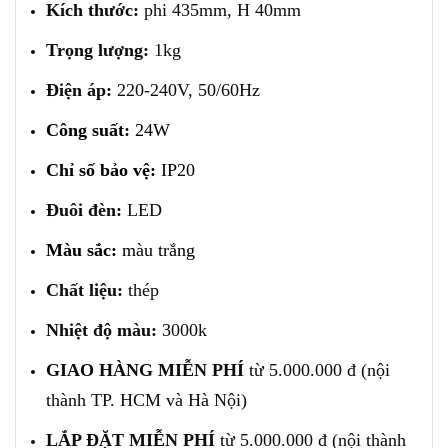
Kích thước:
phi 435mm, H 40mm
Trọng lượng:
1kg
Điện áp:
220-240V, 50/60Hz
Công suất:
24W
Chỉ số bảo vệ:
IP20
Đuôi đèn:
LED
Màu sắc:
màu trắng
Chất liệu:
thép
Nhiệt độ màu:
3000k
GIAO HÀNG MIỄN PHÍ
từ 5.000.000 đ (nội
thành TP. HCM và Hà Nội)
LẮP ĐẶT MIỄN PHÍ
từ 5.000.000 đ (nội thành