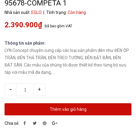
95678-COMPETA 1
Nhà sản xuất:
EGLO
| Tình trạng:
Còn hàng
2.390.900₫
Đã bao gồm VAT
Thông tin sản phẩm:
LYN Concept chuyên cung cấp các loại sản phẩm đèn như ĐÈN ỐP
TRẦN, ĐÈN THẢ TRẦN, ĐÈN TREO TƯỜNG, ĐÈN ĐẶT BÀN, ĐÈN
ĐẶT SÀN. Các mẫu của chúng tôi được thiết kế theo từng bộ sưu
tập với mẫu mã đa dạng,...
-
+
Thêm vào giỏ hàng
Chia sẻ: