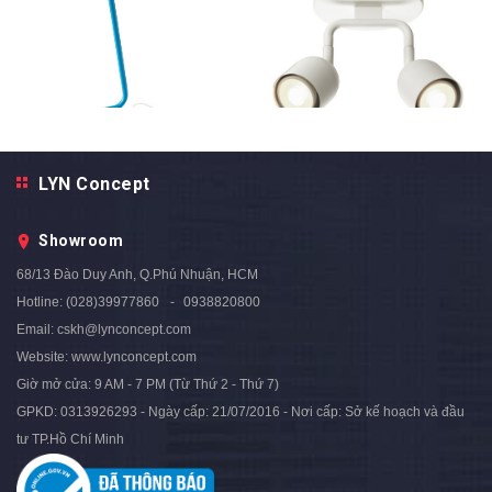
Đèn Chiếu Điểm Ốp Trần Màu
Đèn Đặt Bàn Học, Đầu Giường
LYN Concept
Trắng Cao Cấp / DTT016
Cao Cấp / DTT003
1.550.000₫
900.000₫
Showroom
68/13 Đào Duy Anh, Q.Phú Nhuận, HCM
Hotline:
(028)39977860
0938820800
Email:
cskh@lynconcept.com
Website:
www.lynconcept.com
Giờ mở cửa:
9 AM - 7 PM (Từ Thứ 2 - Thứ 7)
GPKD: 0313926293 - Ngày cấp: 21/07/2016 - Nơi cấp: Sở kế hoạch và đầu
tư TP.Hồ Chí Minh