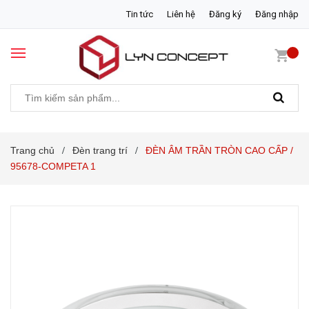
Tin tức
Liên hệ
Đăng ký
Đăng nhập
Trang chủ
Đèn trang trí
ĐÈN ÂM TRẦN TRÒN CAO CẤP /
/
/
95678-COMPETA 1