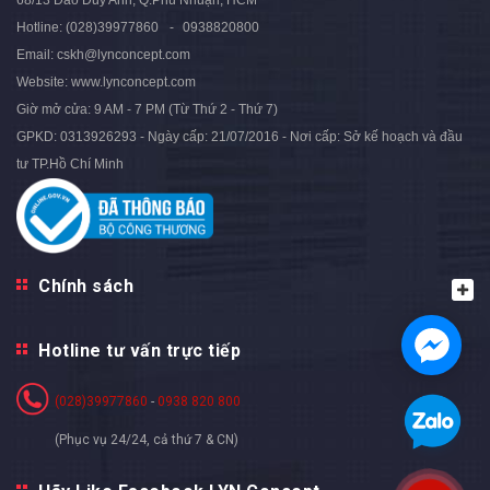
68/13 Đào Duy Anh, Q.Phú Nhuận, HCM
Hotline:
(028)39977860
0938820800
Email:
cskh@lynconcept.com
Website:
www.lynconcept.com
Giờ mở cửa:
9 AM - 7 PM (Từ Thứ 2 - Thứ 7)
GPKD: 0313926293 - Ngày cấp: 21/07/2016 - Nơi cấp: Sở kế hoạch và đầu
tư TP.Hồ Chí Minh
Chính sách
Hotline tư vấn trực tiếp
(028)39977860
-
0938 820 800
(Phục vụ 24/24, cả thứ 7 & CN)