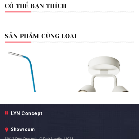
CÓ THỂ BẠN THÍCH
SẢN PHẨM CÙNG LOẠI
LYN Concept
Đèn Chiếu Điểm Ốp Trần Màu
Đèn Đặt Bàn Học, Đầu Giường
Trắng Cao Cấp / DTT016
Cao Cấp / DTT003
Showroom
1.550.000₫
900.000₫