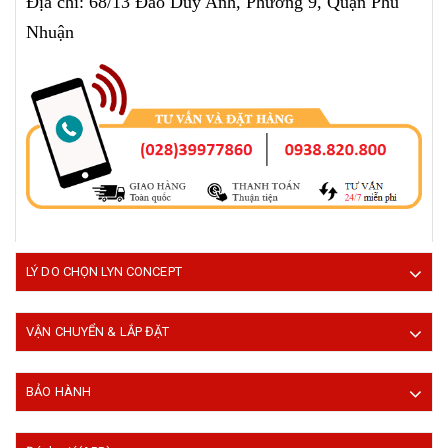
Địa chỉ: 68/13 Đào Duy Anh, Phường 9, Quận Phú
Nhuận
LÝ DO CHỌN LYN CONCEPT
VẬN CHUYỂN & LẮP ĐẶT
BẢO HÀNH