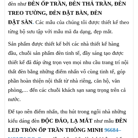
đèn như
ĐÈN ỐP TRẦN, ĐÈN THẢ TRẦN, ĐÈN
TREO TƯỜNG, ĐÈN ĐẶT BÀN, ĐÈN
ĐẶT SÀN
.
Các mẫu của chúng tôi
được thiết kế theo
từng bộ sưu tập với mẫu mã đa dạng, đẹp mắt.
Sản phẩm được thiết kế bởi các nhà thiết kế hàng
đầu, chuỗi sản phẩm đèn tinh tế, đầy sáng tạo được
thiết kế
đã đáp ứng trọn vẹn mọi nhu cầu trang trí nội
thất đèn bằng những điểm nhấn vô cùng tinh tế, góp
phần hoàn thiện nội thất từ nhà riêng, căn hộ, văn
phòng,... đến các chuỗi khách sạn sang trọng
trên cả
nước.
Để tạo nên điểm nhấn, thu hút trong ngôi nhà những
kiểu dáng đèn
ĐỘC ĐÁO, LẠ MẮT
như mẫu
ĐÈN
LED TRÒN ỐP TRẦN THÔNG MINH
96684–