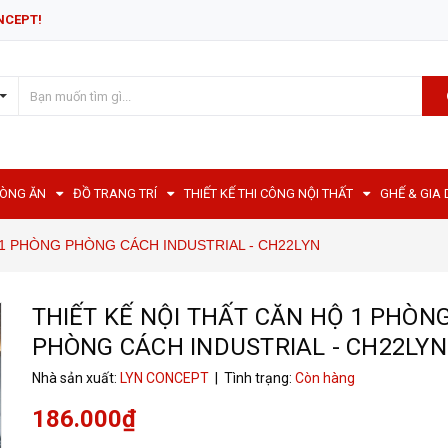
NCEPT!
HÒNG ĂN
ĐỒ TRANG TRÍ
THIẾT KẾ THI CÔNG NỘI THẤT
GHẾ & GIA
 1 PHÒNG PHÒNG CÁCH INDUSTRIAL - CH22LYN
THIẾT KẾ NỘI THẤT CĂN HỘ 1 PHÒN
PHÒNG CÁCH INDUSTRIAL - CH22LYN
Nhà sản xuất:
LYN CONCEPT
| Tình trạng:
Còn hàng
186.000₫