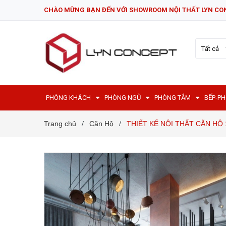
CHÀO MỪNG BẠN ĐẾN VỚI SHOWROOM NỘI THẤT LYN CO
Tất cả
PHÒNG KHÁCH
PHÒNG NGỦ
PHÒNG TẮM
BẾP-P
Trang chủ
Căn Hộ
THIẾT KẾ NỘI THẤT CĂN HỘ
/
/