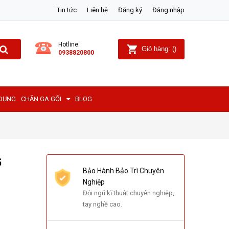
Tin tức
Liên hệ
Đăng ký
Đăng nhập
Hotline:
Giỏ hàng:
(
)
0938820800
 DỤNG
CHĂN GA GỐI
BLOG
G
Bảo Hành Bảo Trì Chuyên
Nghiệp
Đội ngũ kĩ thuật chuyên nghiệp,
tay nghề cao.