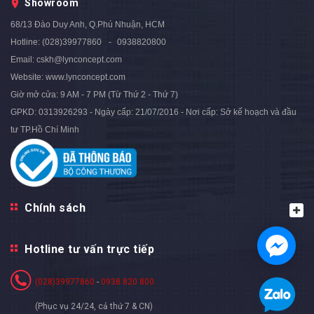
Showroom
1.199.000₫
1.199.000₫
1.499.000₫
1.499.000₫
- 20%
- 20%
68/13 Đào Duy Anh, Q.Phú Nhuận, HCM
Hotline:
(028)39977860
0938820800
Email:
cskh@lynconcept.com
Website:
www.lynconcept.com
Giờ mở cửa:
9 AM - 7 PM (Từ Thứ 2 - Thứ 7)
GPKD: 0313926293 - Ngày cấp: 21/07/2016 - Nơi cấp: Sở kế hoạch và đầu
tư TP.Hồ Chí Minh
Chính sách
Hotline tư vấn trực tiếp
(028)39977860
-
0938 820 800
(Phục vụ 24/24, cả thứ 7 & CN)