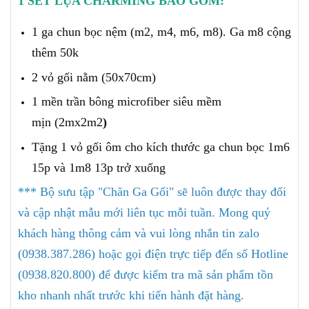
1 SET LỤA CHARMING BAO GỒM:
1 ga chun bọc nệm (m2, m4, m6, m8). Ga m8 cộng
thêm 50k
2 vỏ gối nằm (50x70cm)
1 mền trần bông microfiber siêu mềm
mịn (2mx2m2
)
Tặng 1 vỏ gối ôm cho kích thước ga chun bọc 1m6
15p và 1m8 13p trở xuống
*** Bộ sưu tập "Chăn Ga Gối" sẽ luôn được thay đổi
và cập nhật mẫu mới liên tục mỗi tuần. Mong quý
khách hàng thông cảm và vui lòng nhắn tin zalo
(0938.387.286) hoặc gọi điện trực tiếp đến số Hotline
(0938.820.800) để được kiểm tra mã sản phẩm tồn
kho nhanh nhất trước khi tiến hành đặt hàng.