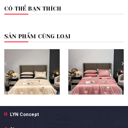
CÓ THỂ BẠN THÍCH
SẢN PHẨM CÙNG LOẠI
Bộ Chăn Ga Gối Phi Lụa
Bộ Chăn Ga Gối Phi Lụa
LYN Concept
Charming Nền Màu Vàng Phối
Charming Nền Màu Hồng Phối
Viền Màu Xám - LCM05
Viền Màu Trắng - LCM04