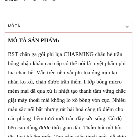
MÔ TẢ
MÔ TẢ SẢN PHẨM:
BST chăn ga gối phi lụa CHARMING chăn hè trần
bông nhập khâu cao cấp có thể nói là tuyệt phẩm phi
lụa chăn hè. Vẫn trên nền vải phi lụa óng mịn ko
nhăn ko xù, chăn được trần thêm 1 lớp bông micro
mềm mại đã qua xử lí nhiệt tạo thành tấm vững chắc
giặt máy thoải mái không lo xô bông vón cục. Nhiều
màu sắc nổi bật nhưng rất hài hoà càng tổ điểm cho
căn phòng thêm tươi mới tràn đầy sức sống. Có độ
bền cao dùng đươc thời gian dài. Thấm hút mồ hôi
tốt, loại bỏ ẩm mốc. Tạo cảm giác thoải mái, dễ chịu,