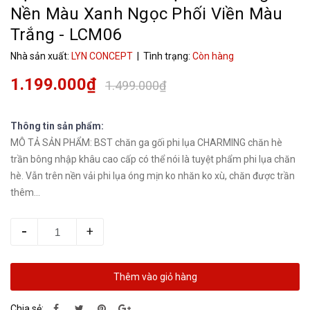
Nền Màu Xanh Ngọc Phối Viền Màu
Trắng - LCM06
Nhà sản xuất:
LYN CONCEPT
| Tình trạng:
Còn hàng
1.199.000₫
1.499.000₫
Thông tin sản phẩm:
MÔ TẢ SẢN PHẨM: BST chăn ga gối phi lụa CHARMING chăn hè
trần bông nhập khâu cao cấp có thể nói là tuyệt phẩm phi lụa chăn
hè. Vẫn trên nền vải phi lụa óng mịn ko nhăn ko xù, chăn được trần
thêm...
-
+
Thêm vào giỏ hàng
Chia sẻ: