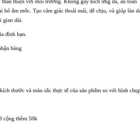
 thân thiện với môi trường. Không gây kích ứng da, an toàn
oại bỏ ẩm mốc. Tạo cảm giác thoải mái, dễ chịu, và giúp làn d
 gian dài.
ia đình bạn.
nhận hàng
ề kích thước và màu sắc thực tế của sản phẩm so với hình chụ
8 cộng thêm 50k