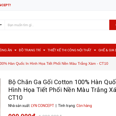
NCEPT!
HÒNG ĂN
ĐỒ TRANG TRÍ
THIẾT KẾ THI CÔNG NỘI THẤT
GHẾ & GIA
00% Hàn Quốc In Hình Họa Tiết Phối Nền Màu Trắng Xám - CT10
Bộ Chăn Ga Gối Cotton 100% Hàn Quố
Hình Họa Tiết Phối Nền Màu Trắng X
CT10
Nhà sản xuất:
LYN CONCEPT
| Tình trạng:
Còn hàng