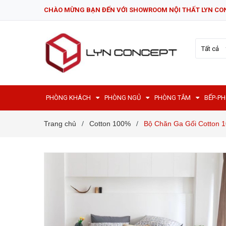
CHÀO MỪNG BẠN ĐẾN VỚI SHOWROOM NỘI THẤT LYN CO
Tất cả
PHÒNG KHÁCH
PHÒNG NGỦ
PHÒNG TẮM
BẾP-P
Trang chủ
Cotton 100%
Bộ Chăn Ga Gối Cotton 1
/
/