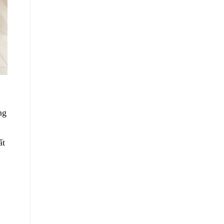
ng
ất