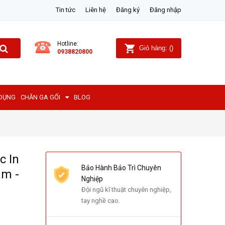
Tin tức
Liên hệ
Đăng ký
Đăng nhập
Hotline:
Giỏ hàng:
(
)
0938820800
 DỤNG
CHĂN GA GỐI
BLOG
c In
Bảo Hành Bảo Trì Chuyên
ám -
Nghiệp
Đội ngũ kĩ thuật chuyên nghiệp,
tay nghề cao.