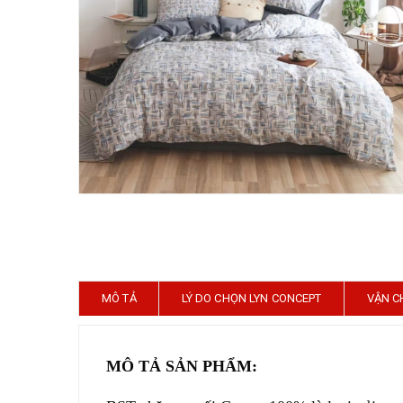
MÔ TẢ
LÝ DO CHỌN LYN CONCEPT
VẬN C
MÔ TẢ SẢN PHẨM: