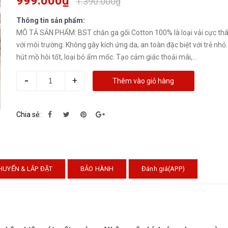
999.000₫
1.390.000₫
Thông tin sản phẩm:
MÔ TẢ SẢN PHẨM: BST chăn ga gối Cotton 100% là loại vải cực thâ
với môi trường. Không gây kích ứng da, an toàn đặc biệt với trẻ nh
hút mồ hôi tốt, loại bỏ ẩm mốc. Tạo cảm giác thoải mái,...
-
+
Thêm vào giỏ hàng
Chia sẻ:
HUYỂN & LẮP ĐẶT
BẢO HÀNH
Đánh giá(APP)