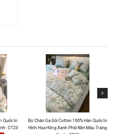
n Quốc In
Bộ Chăn Ga Gối Cotton 100% Hàn Quốc In
Bộ Chăn
anh- CT23
Hình Hoa Hồng Xanh Phối Nền Màu Trắng
Hình Lá