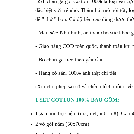
BST chăn ga gối Cotton 100% là loại vải cực
đặc biệt với trẻ nhỏ. Thấm hút mồ hôi tốt, l
dễ " thở " hơn. Có độ bền cao dùng đươc thời
- Màu sắc: Như hình, an toàn cho sức khỏe g
- Giao hàng COD toàn quốc, thanh toán khi 
- Bo chun ga free theo yêu cầu
- Hàng có sẵn, 100% ảnh thật chi tiết
(X
in cho phép sai số và chênh lệch một ít v
1 SET COTTON 100% BAO GỒM:
1 ga chun bọc nệm (m2, m4, m6, m8). Ga m
2 vỏ gối nằm (50x70cm)