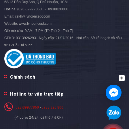
68/13 Đào Duy Anh, Q.Phú Nhuận, HCM
Hotline:
(028)39977860
0938820800
Email:
cskh@lynconcept.com
Website:
www.lynconcept.com
Giờ mở cửa:
9 AM - 7 PM (Từ Thứ 2 - Thứ 7)
GPKD: 0313926293 - Ngày cấp: 21/07/2016 - Nơi cấp: Sở kế hoạch và đầu
tư TP.Hồ Chí Minh
Chính sách
Hotline tư vấn trực tiếp
(028)39977860
-
0938 820 800
(Phục vụ 24/24, cả thứ 7 & CN)