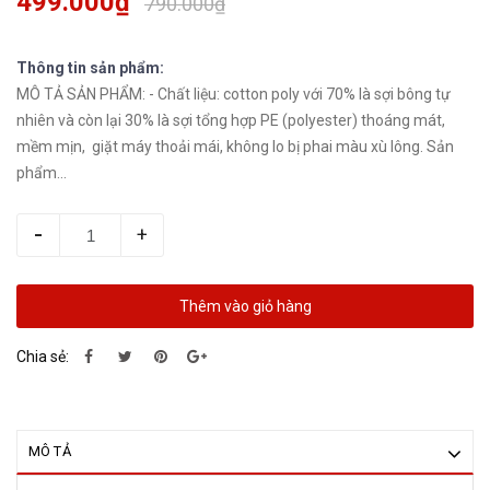
499.000₫
790.000₫
Thông tin sản phẩm:
MÔ TẢ SẢN PHẨM: - Chất liệu: cotton poly với 70% là sợi bông tự
nhiên và còn lại 30% là sợi tổng hợp PE (polyester) thoáng mát,
mềm mịn, giặt máy thoải mái, không lo bị phai màu xù lông. Sản
phẩm...
-
+
Thêm vào giỏ hàng
Chia sẻ:
MÔ TẢ