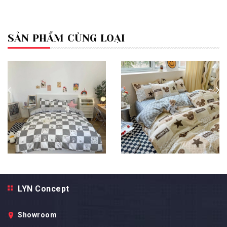
SẢN PHẨM CÙNG LOẠI
Bộ Chăn Ga Gối 5 Món Cotton
Bộ Chăn Ga Gối 5 Món Cotton
Poly Hàn Quốc In Hình Caro
Poly Hàn Quốc In Hình Gấu
LYN Concept
Gấu Xám Phối Trên Nền Màu
Nâu Và Ngôi Sao Phối Trên
Trắng Xám- CP1012
Nền Màu Trắng Xám- CP1011
Showroom
499.000₫
499.000₫
790.000₫
790.000₫
- 37%
- 37%