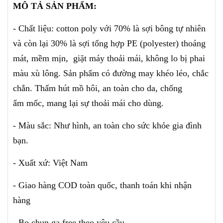
MÔ TẢ SẢN PHẨM:
- Chất liệu: cotton poly với 70% là sợi bông tự nhiên
và còn lại 30% là sợi tổng hợp PE (polyester) thoáng
mát, mềm mịn, giặt máy thoải mái, không lo bị phai
màu xù lông. Sản phẩm có đường may khéo léo, chắc
chắn.
Thấm hút mồ hôi, an toàn cho da, chống
ẩm mốc,
mang lại sự thoải mái cho dùng.
- Màu sắc: Như hình, an toàn cho sức khỏe gia đình
bạn.
- Xuất xứ: Việt Nam
- Giao hàng COD toàn quốc, thanh toán khi nhận
hàng
- Bo chun ga free theo yêu cầu