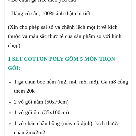
- Hàng có sẵn, 100% ảnh thật chi tiết
(X
in cho phép sai số và chênh lệch một ít về kích
thước và màu sắc thực tế của sản phẩm so với hình
chụp)
1 SET COTTON POLY GỒM 5 MÓN TRỌN
GÓI:
1 ga chun bọc nệm (m2, m4, m6, m8). Ga m8 cộng
thêm 20k
2 vỏ gối nằm (50x70cm)
1 vỏ gối ôm (35x100cm)
1 vỏ chăn chần bông (may cố định), kích thước
chăn 2mx2m2