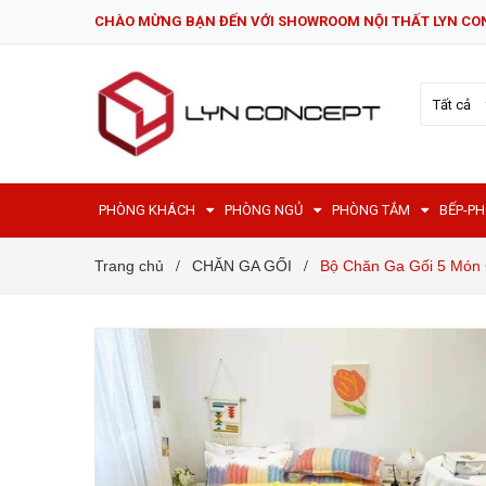
CHÀO MỪNG BẠN ĐẾN VỚI SHOWROOM NỘI THẤT LYN CO
Tất cả
PHÒNG KHÁCH
PHÒNG NGỦ
PHÒNG TẮM
BẾP-P
Trang chủ
CHĂN GA GỐI
Bộ Chăn Ga Gối 5 Món 
/
/