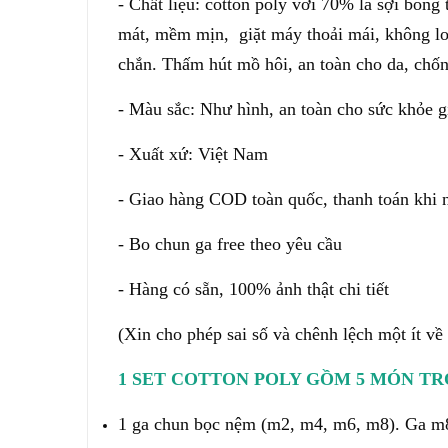
- Chất liệu: cotton poly với 70% là sợi bông
mát, mềm mịn, giặt máy thoải mái, không lo
chắn.
Thấm hút mồ hôi, an toàn cho da, ch
- Màu sắc: Như hình, an toàn cho sức khỏe g
- Xuất xứ: Việt Nam
- Giao hàng COD toàn quốc, thanh toán khi 
- Bo chun ga free theo yêu cầu
- Hàng có sẵn, 100% ảnh thật chi tiết
(X
in cho phép sai số và chênh lệch một ít v
1 SET COTTON POLY GỒM 5 MÓN TR
1 ga chun bọc nệm (m2, m4, m6, m8). Ga m