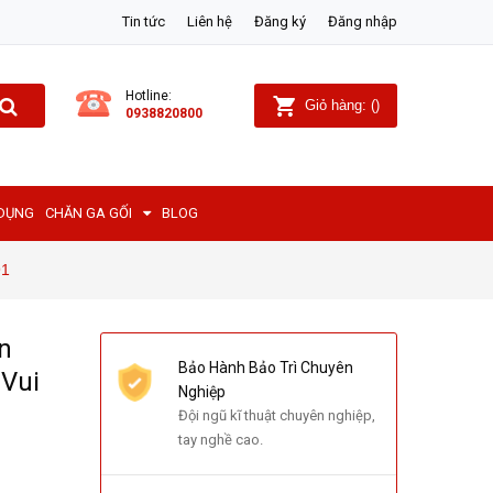
Tin tức
Liên hệ
Đăng ký
Đăng nhập
Hotline:
Giỏ hàng:
(
)
0938820800
 DỤNG
CHĂN GA GỐI
BLOG
91
n
Bảo Hành Bảo Trì Chuyên
 Vui
Nghiệp
Đội ngũ kĩ thuật chuyên nghiệp,
tay nghề cao.