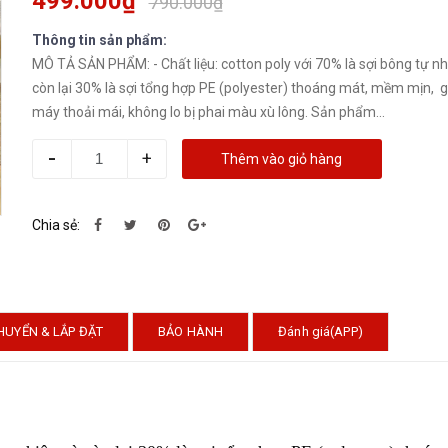
499.000₫
790.000₫
Thông tin sản phẩm:
MÔ TẢ SẢN PHẨM: - Chất liệu: cotton poly với 70% là sợi bông tự nh
còn lại 30% là sợi tổng hợp PE (polyester) thoáng mát, mềm mịn, g
máy thoải mái, không lo bị phai màu xù lông. Sản phẩm...
-
+
Thêm vào giỏ hàng
Chia sẻ:
HUYỂN & LẮP ĐẶT
BẢO HÀNH
Đánh giá(APP)