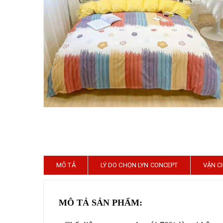
MÔ TẢ
LÝ DO CHỌN LYN CONCEPT
VẬN C
MÔ TẢ SẢN PHẨM: