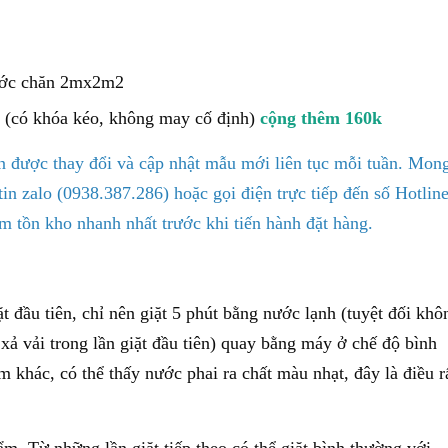
hước chăn 2mx2m2
t (có khóa kéo, không may cố định)
cộng thêm 160k
 được thay đổi và cập nhật mẫu mới liên tục mỗi tuần. Mon
n zalo (0938.387.286) hoặc gọi điện trực tiếp đến số Hotlin
m tồn kho nhanh nhất trước khi tiến hành đặt hàng.
 đầu tiên, chỉ nên giặt 5 phút bằng nước lạnh (tuyệt đối khô
ả vải trong lần giặt đầu tiên) quay bằng máy ở chế độ bình
 khác, có thể thấy nước phai ra chất màu nhạt, đây là điều r
m. Từ những lần giặt tiếp theo có thể giặt bình thường với