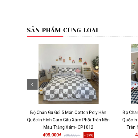
SẢN PHẨM CÙNG LOẠI
Bộ Chăn Ga Gối 5 Món Cotton Poly Hàn
Bộ Chăn
Quốc In Hình Caro Gấu Xám Phối Trên Nền
Quốc In
Màu Trắng Xám- CP1012
Trên 
499.000₫
4
790.000₫
- 37%