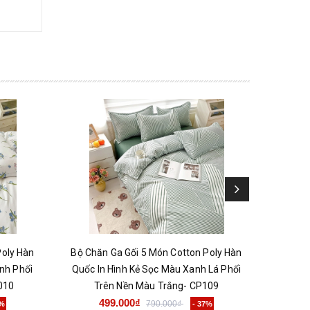
Poly Hàn
Bộ Chăn Ga Gối 5 Món Cotton Poly Hàn
Bộ Chă
nh Phối
Quốc In Hình Kẻ Sọc Màu Xanh Lá Phối
Quốc In 
010
Trên Nền Màu Trắng- CP109
499.000₫
790.000₫
7%
- 37%