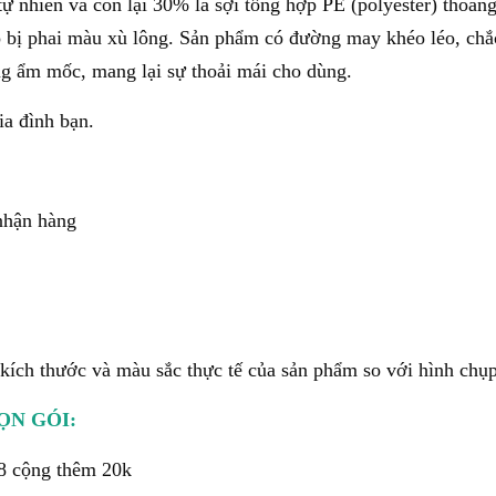
 tự nhiên và còn lại 30% là sợi tổng hợp PE (polyester) thoán
 bị phai màu xù lông. Sản phẩm có đường may khéo léo, chắ
ống ẩm mốc,
mang lại sự thoải mái cho dùng.
ia đình bạn.
nhận hàng
ề kích thước và màu sắc thực tế của sản phẩm so với hình chụ
ỌN GÓI:
8 cộng thêm 20k