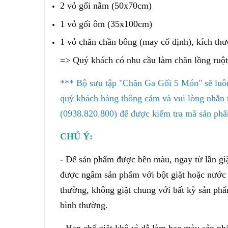
2 vỏ gối nằm (50x70cm)
1 vỏ gối ôm (35x100cm)
1 vỏ chăn chần bông (may cố định), kích t
=> Quý khách có nhu cầu làm chăn lồng ruộ
*** Bộ sưu tập "Chăn Ga Gối 5 Món" sẽ luôn
quý khách hàng thông cảm và vui lòng nhắn ti
(0938.820.800) để được kiểm tra mã sản phẩ
CHÚ Ý:
- Để sản phẩm được bền màu, ngay từ lần giặt
được ngâm sản phẩm với bột giặt hoặc nước x
thường, không giặt chung với bất kỳ sản phẩm
bình thường.
- Hạn chế giặt khô vì dễ làm bạc màu sản phẩ