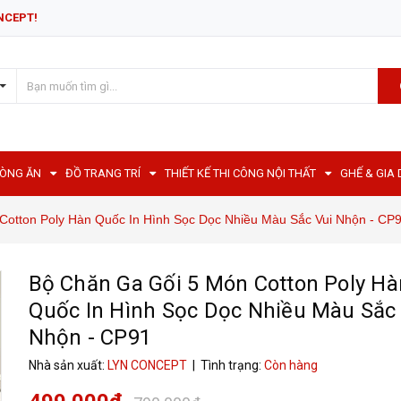
NCEPT!
HÒNG ĂN
ĐỒ TRANG TRÍ
THIẾT KẾ THI CÔNG NỘI THẤT
GHẾ & GIA
Cotton Poly Hàn Quốc In Hình Sọc Dọc Nhiều Màu Sắc Vui Nhộn - CP
Bộ Chăn Ga Gối 5 Món Cotton Poly Hà
Quốc In Hình Sọc Dọc Nhiều Màu Sắc
Nhộn - CP91
Nhà sản xuất:
LYN CONCEPT
| Tình trạng:
Còn hàng