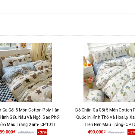
 Ga Gối 5 Món Cotton Poly Hàn
Bộ Chăn Ga Gối 5 Món Cotton 
 Hình Gấu Nâu Và Ngôi Sao Phối
Quốc In Hình Thỏ Và Hoa Ly Xa
Nền Màu Trắng Xám- CP1011
Trên Nền Màu Trắng- CP1
99.000₫
499.000₫
790.000₫
790.000₫
- 37%
- 3