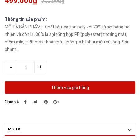
499.000₫
790.000₫
Thông tin sản phẩm:
MÔ TẢ SẢN PHẨM: - Chất liệu: cotton poly với 70% là sợi bông tự
nhiên và còn lại 30% là sợi tổng hợp PE (polyester) thoáng mát,
mềm mịn, giặt máy thoải mái, không lo bị phai màu xù lông. Sản
phẩm...
-
+
Thêm vào giỏ hàng
Chia sẻ:
MÔ TẢ