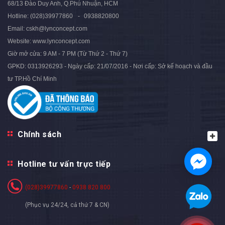
68/13 Đào Duy Anh, Q.Phú Nhuận, HCM
Hotline:
(028)39977860
0938820800
Email:
cskh@lynconcept.com
Website:
www.lynconcept.com
Giờ mở cửa:
9 AM - 7 PM (Từ Thứ 2 - Thứ 7)
GPKD: 0313926293 - Ngày cấp: 21/07/2016 - Nơi cấp: Sở kế hoạch và đầu
tư TP.Hồ Chí Minh
Chính sách
Hotline tư vấn trực tiếp
(028)39977860
-
0938 820 800
(Phục vụ 24/24, cả thứ 7 & CN)