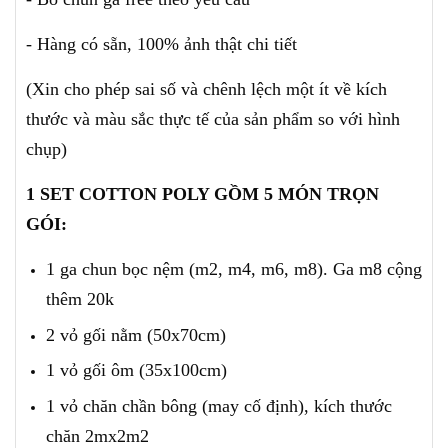
- Hàng có sẵn, 100% ảnh thật chi tiết
(X
in cho phép sai số và chênh lệch một ít về kích
thước và màu sắc thực tế của sản phẩm so với hình
chụp)
1 SET COTTON POLY GỒM 5 MÓN TRỌN
GÓI:
1 ga chun bọc nệm (m2, m4, m6, m8). Ga m8 cộng
thêm 20k
2 vỏ gối nằm (50x70cm)
1 vỏ gối ôm (35x100cm)
1 vỏ chăn chần bông (may cố định), kích thước
chăn 2mx2m2