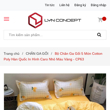
Tin tức
Liên hệ
Đăng ký
Đăng nhập
Trang chủ
CHĂN GA GỐI
Bộ Chăn Ga Gối 5 Món Cotton
/
/
Poly Hàn Quốc In Hình Caro Nhỏ Màu Vàng - CP63