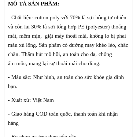
MÔ TẢ SẢN PHẨM:
- Chất liệu: cotton poly với 70% là sợi bông tự nhiên
và còn lại 30% là sợi tổng hợp PE (polyester) thoáng
mát, mềm mịn, giặt máy thoải mái, không lo bị phai
màu xù lông.
Sản phẩm có đường may khéo léo, chắc
chắn.
Thấm hút mồ hôi, an toàn cho da, chống
ẩm mốc,
mang lại sự thoải mái cho dùng.
- Màu sắc: Như hình, an toàn cho sức khỏe gia đình
bạn.
- Xuất xứ: Việt Nam
- Giao hàng COD toàn quốc,
thanh toán khi nhận
hàng
- Bo chun ga free theo yêu cầu