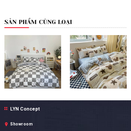
SẢN PHẨM CÙNG LOẠI
Bộ Chăn Ga Gối 5 Món Cotton
Bộ Chăn Ga Gối 5 Món Cotton
Poly Hàn Quốc In Hình Caro
Poly Hàn Quốc In Hình Gấu
LYN Concept
Gấu Xám Phối Trên Nền Màu
Nâu Và Ngôi Sao Phối Trên
Trắng Xám- CP1012
Nền Màu Trắng Xám- CP1011
Showroom
499.000₫
499.000₫
790.000₫
790.000₫
- 37%
- 37%