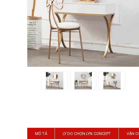
MÔ TẢ
LÝ DO CHỌN LYN CONCEPT
VẬN C