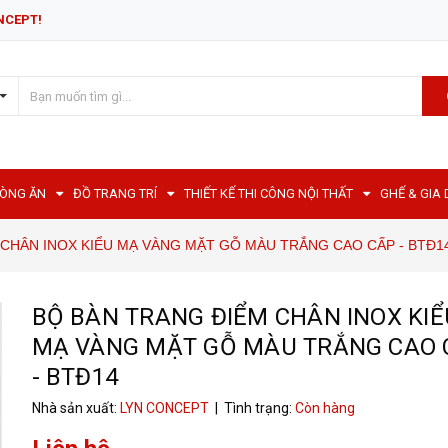
NCEPT!
HÒNG ĂN
ĐỒ TRANG TRÍ
THIẾT KẾ THI CÔNG NỘI THẤT
GHẾ & GIA
CHÂN INOX KIỂU MẠ VÀNG MẶT GỖ MÀU TRẮNG CAO CẤP - BTĐ1
BỘ BÀN TRANG ĐIỂM CHÂN INOX KIỂ
MẠ VÀNG MẶT GỖ MÀU TRẮNG CAO 
- BTĐ14
Nhà sản xuất:
LYN CONCEPT
| Tình trạng:
Còn hàng