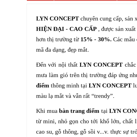
LYN C
ONCEPT
chuyên cung cấp, sản 
HIỆN ĐẠI
-
CAO CẤP
, được sản xuất 
hơn thị trường từ
15% - 30%.
Các mẫu
mã đa dạng, đẹp mắt.
Đến với nội thất
LYN CONCEPT
chắc
mưa làm gió trên thị trường đáp ứng n
điểm
thông minh tại
LYN CONCEPT
l
màu lạ mắt và vẫn rất “trendy”.
Khi mua
bàn trang điểm
tại
LYN CON
từ mini, nhỏ gọn cho tới khổ lớn, chất l
cao su, gỗ thông, gỗ sồi v...v. thực sự 