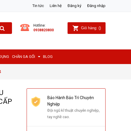
Tin tức
Liên hệ
Đăng ký
Đăng nhập
Hotline:
Giỏ hàng:
(
)
0938820800
 DỤNG
CHĂN GA GỐI
BLOG
4
U
Bảo Hành Bảo Trì Chuyên
CẤP
Nghiệp
Đội ngũ kĩ thuật chuyên nghiệp,
tay nghề cao.