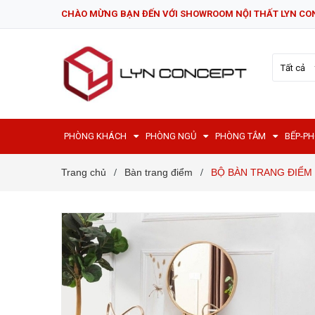
CHÀO MỪNG BẠN ĐẾN VỚI SHOWROOM NỘI THẤT LYN CO
Tất cả
PHÒNG KHÁCH
PHÒNG NGỦ
PHÒNG TẮM
BẾP-P
Trang chủ
Bàn trang điểm
BỘ BÀN TRANG ĐIỂM 
/
/