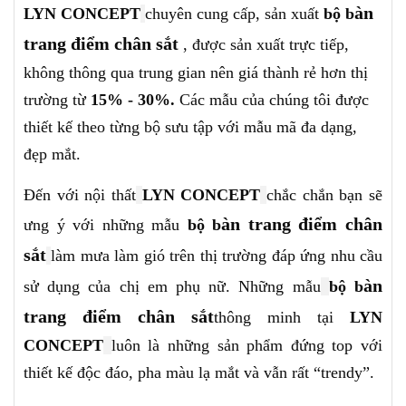
àn
LYN CONCEPT
chuyên cung cấp, sản xuất
bộ b
trang điểm chân sắt
, được sản xuất trực tiếp,
không thông qua trung gian nên giá thành rẻ hơn thị
trường từ
15% - 30%.
Các mẫu của
chúng tôi
được
thiết kế theo từng bộ sưu tập với mẫu mã đa dạng,
đẹp mắt.
Đến với nội thất
LYN CONCEPT
chắc chắn bạn sẽ
àn trang điểm chân
ưng ý với những mẫu
bộ b
sắt
làm mưa làm gió trên thị trường đáp ứng nhu cầu
àn
sử dụng của chị em phụ nữ. Những mẫu
bộ b
trang điểm chân sắt
thông minh tại
LYN
CONCEPT
luôn là những sản phẩm đứng top với
thiết kế độc đáo, pha màu lạ mắt và vẫn rất “trendy”.