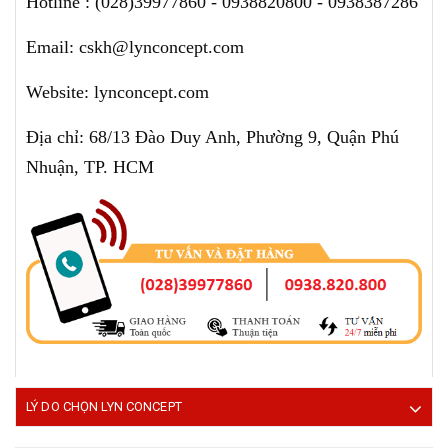
Hotline : (028)39977860 - 0938820800 - 0938387286
Email: cskh@lynconcept.com
Website: lynconcept.com
Địa chỉ: 68/13 Đào Duy Anh, Phường 9, Quận Phú
Nhuận, TP. HCM
LÝ DO CHỌN LYN CONCEPT