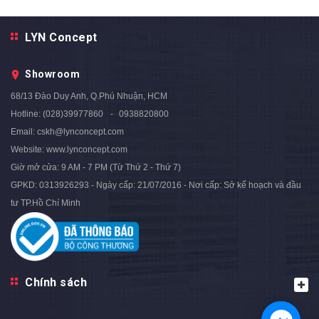
LYN Concept
Bộ Bàn Trang Điểm Nhập
Bộ Bàn Trang Điểm Nhập
Khẩu Thông Minh - BTĐ61.3
Khẩu Thông Minh - BTĐ61.2
Showroom
3.390.000₫
3.390.000₫
5.000.000₫
5.000.000₫
- 32%
- 32%
68/13 Đào Duy Anh, Q.Phú Nhuận, HCM
Hotline:
(028)39977860
0938820800
Email:
cskh@lynconcept.com
Website:
www.lynconcept.com
Giờ mở cửa:
9 AM - 7 PM (Từ Thứ 2 - Thứ 7)
GPKD: 0313926293 - Ngày cấp: 21/07/2016 - Nơi cấp: Sở kế hoạch và đầu
tư TP.Hồ Chí Minh
Chính sách