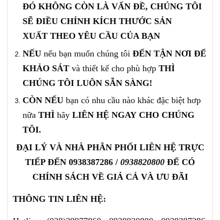
ĐÓ KHÔNG CÒN LÀ VẤN ĐỀ, CHÚNG TÔI
SẼ ĐIỀU CHỈNH KÍCH THƯỚC
SẢN
XUẤT
THEO YÊU CẦU CỦA BẠN
NẾU
nếu bạn muốn chúng tôi
ĐẾN TẬN NƠI ĐỂ
KHẢO SÁT
và thiết kế cho phù hợp
THÌ
CHÚNG TÔI LUÔN SẴN SÀNG!
CÒN NẾU
bạn có nhu cầu nào khác đặc biệt hơp
nữa
THÌ
hãy
LIÊN HỆ
NGAY
CHO CHÚNG
TÔI.
ĐẠI LÝ VÀ NHÀ PHÂN PHỐI LIÊN
HỆ TRỰC
TIẾP ĐẾN
0938387286
/
0938820800
ĐỂ CÓ
CHÍNH SÁCH VỀ GIÁ CẢ VÀ ƯU ĐÃI
THÔNG TIN LIÊN HỆ: