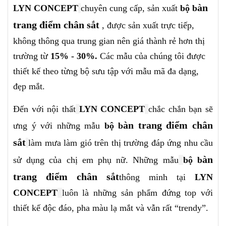
àn
LYN CONCEPT
chuyên cung cấp, sản xuất
bộ b
trang điểm chân sắt
, được sản xuất trực tiếp,
không thông qua trung gian nên giá thành rẻ hơn thị
trường từ
15% - 30%.
Các mẫu của
chúng tôi
được
thiết kế theo từng bộ sưu tập với mẫu mã đa dạng,
đẹp mắt.
Đến với nội thất
LYN CONCEPT
chắc chắn bạn sẽ
àn trang điểm chân
ưng ý với những mẫu
bộ b
sắt
làm mưa làm gió trên thị trường đáp ứng nhu cầu
àn
sử dụng của chị em phụ nữ. Những mẫu
bộ b
trang điểm chân sắt
thông minh tại
LYN
CONCEPT
luôn là những sản phẩm đứng top với
thiết kế độc đáo, pha màu lạ mắt và vẫn rất “trendy”.