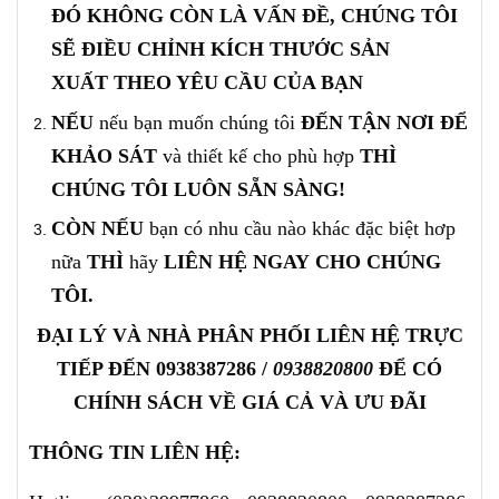
ĐÓ KHÔNG CÒN LÀ VẤN ĐỀ, CHÚNG TÔI
SẼ ĐIỀU CHỈNH KÍCH THƯỚC
SẢN
XUẤT
THEO YÊU CẦU CỦA BẠN
NẾU
nếu bạn muốn chúng tôi
ĐẾN TẬN NƠI ĐỂ
KHẢO SÁT
và thiết kế cho phù hợp
THÌ
CHÚNG TÔI LUÔN SẴN SÀNG!
CÒN NẾU
bạn có nhu cầu nào khác đặc biệt hơp
nữa
THÌ
hãy
LIÊN HỆ
NGAY
CHO CHÚNG
TÔI.
ĐẠI LÝ VÀ NHÀ PHÂN PHỐI LIÊN
HỆ TRỰC
TIẾP ĐẾN
0938387286
/
0938820800
ĐỂ CÓ
CHÍNH SÁCH VỀ GIÁ CẢ VÀ ƯU ĐÃI
THÔNG TIN LIÊN HỆ: