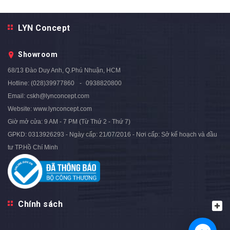
LYN Concept
Bộ Bàn Trang Điểm Nhập
Bộ Bàn Trang Điểm Nhập
Khẩu Thông Minh - BTĐ61.3
Khẩu Thông Minh - BTĐ61.2
Showroom
3.390.000₫
3.390.000₫
5.000.000₫
5.000.000₫
- 32%
- 32%
68/13 Đào Duy Anh, Q.Phú Nhuận, HCM
Hotline:
(028)39977860
0938820800
Email:
cskh@lynconcept.com
Website:
www.lynconcept.com
Giờ mở cửa:
9 AM - 7 PM (Từ Thứ 2 - Thứ 7)
GPKD: 0313926293 - Ngày cấp: 21/07/2016 - Nơi cấp: Sở kế hoạch và đầu
tư TP.Hồ Chí Minh
Chính sách