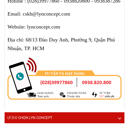
Hotline : (028)39977860 - 0938820800 - 0938387286
Email: cskh@lynconcept.com
Website: lynconcept.com
Địa chỉ: 68/13 Đào Duy Anh, Phường 9, Quận Phú
Nhuận, TP. HCM
LÝ DO CHỌN LYN CONCEPT