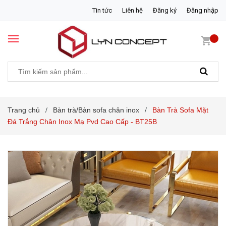
Tin tức
Liên hệ
Đăng ký
Đăng nhập
Trang chủ
Bàn trà/Bàn sofa chân inox
Bàn Trà Sofa Mặt
/
/
Đá Trắng Chân Inox Mạ Pvd Cao Cấp - BT25B