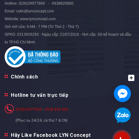
Hotline:
(028)39977860
0938820800
Email:
cskh@lynconcept.com
Website:
www.lynconcept.com
Giờ mở cửa:
9 AM - 7 PM (Từ Thứ 2 - Thứ 7)
GPKD: 0313926293 - Ngày cấp: 21/07/2016 - Nơi cấp: Sở kế hoạch và đầu
tư TP.Hồ Chí Minh
Chính sách
Hotline tư vấn trực tiếp
(028)39977860
-
0938 820 800
(Phục vụ 24/24, cả thứ 7 & CN)
Hãy Like Facebook LYN Concept