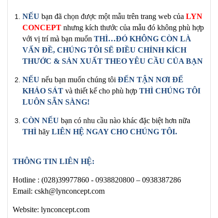
NẾU
bạn đã
chọn được một mẫu
trên trang
web của
LYN
CONCEPT
nhưng kích thước của mẫu đó không phù hợp
với vị trí mà bạn muốn
THÌ…ĐÓ KHÔNG CÒN LÀ
VẤN ĐỀ, CHÚNG TÔI SẼ ĐIỀU CHỈNH
KÍCH
THƯỚC & SẢN XUẤT
THEO YÊU CẦU CỦA BẠN
NẾU
nếu bạn muốn chúng tôi
ĐẾN TẬN NƠI ĐỂ
KHẢO SÁT
và thiết kế cho phù hợp
THÌ CHÚNG TÔI
LUÔN SẴN SÀNG!
CÒN NẾU
bạn có
nhu cầu nào khác
đặc biệt hơn nữa
THÌ
hãy
LIÊN HỆ NGAY
CHO CHÚNG TÔI
.
THÔNG TIN LIÊN HỆ:
Hotline :
(028)39977860 -
0938820800
– 0938387286
Email: cskh@lynconcept.com
Website: lynconcept.com