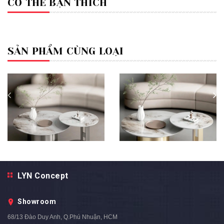
CÓ THỂ BẠN THÍCH
SẢN PHẨM CÙNG LOẠI
LYN Concept
Bàn Trà Nhập Khẩu Cao Cấp -
Bàn Trà Nhập Khẩu Cao Cấp -
BTNK04
BTNK03
Showroom
5.890.000₫
5.890.000₫
8.900.000₫
8.900.000₫
- 34%
- 34%
68/13 Đào Duy Anh, Q.Phú Nhuận, HCM