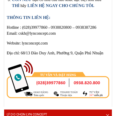
THÌ
hãy
LIÊN HỆ NGAY
CHO CHÚNG TÔI
.
THÔNG TIN LIÊN HỆ:
Hotline :
(028)39977860 -
0938820800
– 0938387286
Email: cskh@lynconcept.com
Website: lynconcept.com
Địa chỉ: 68/13 Đào Duy Anh, Phường 9, Quận Phú Nhuận
LÝ DO CHỌN LYN CONCEPT