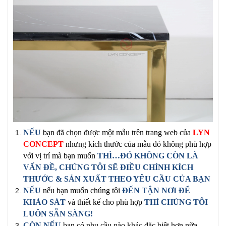
NẾU
bạn đã
chọn được một mẫu
trên trang
web của
LYN
CONCEPT
nhưng kích thước của mẫu đó không phù hợp
với vị trí mà bạn muốn
THÌ…ĐÓ KHÔNG CÒN LÀ
VẤN ĐỀ, CHÚNG TÔI SẼ ĐIỀU CHỈNH
KÍCH
THƯỚC & SẢN XUẤT
THEO YÊU CẦU CỦA BẠN
NẾU
nếu bạn muốn chúng tôi
ĐẾN TẬN NƠI ĐỂ
KHẢO SÁT
và thiết kế cho phù hợp
THÌ CHÚNG TÔI
LUÔN SẴN SÀNG!
CÒN NẾU
bạn có
nhu cầu nào khác
đặc biệt hơn nữa