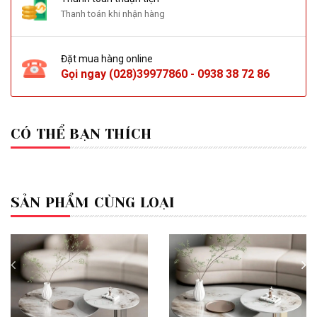
Thanh toán khi nhận hàng
Đặt mua hàng online
Gọi ngay
(028)39977860
-
0938 38 72 86
CÓ THỂ BẠN THÍCH
SẢN PHẨM CÙNG LOẠI