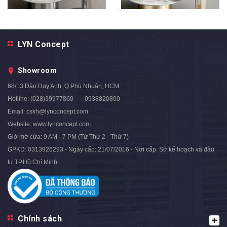
LYN Concept
Bàn Trà Nhập Khẩu Cao Cấp -
Bàn Trà Nhập Khẩu Cao Cấp -
BTNK04
BTNK03
Showroom
5.890.000₫
5.890.000₫
8.900.000₫
8.900.000₫
- 34%
- 34%
68/13 Đào Duy Anh, Q.Phú Nhuận, HCM
Hotline:
(028)39977860
0938820800
Email:
cskh@lynconcept.com
Website:
www.lynconcept.com
Giờ mở cửa:
9 AM - 7 PM (Từ Thứ 2 - Thứ 7)
GPKD: 0313926293 - Ngày cấp: 21/07/2016 - Nơi cấp: Sở kế hoạch và đầu
tư TP.Hồ Chí Minh
Chính sách