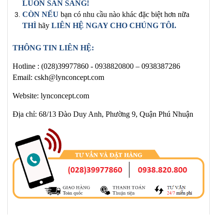
LUÔN SẴN SÀNG!
CÒN NẾU
bạn có
nhu cầu nào khác
đặc biệt hơn nữa
THÌ
hãy
LIÊN HỆ NGAY
CHO CHÚNG TÔI
.
THÔNG TIN LIÊN HỆ:
Hotline :
(028)39977860 -
0938820800
– 0938387286
Email: cskh@lynconcept.com
Website: lynconcept.com
Địa chỉ: 68/13 Đào Duy Anh, Phường 9, Quận Phú Nhuận