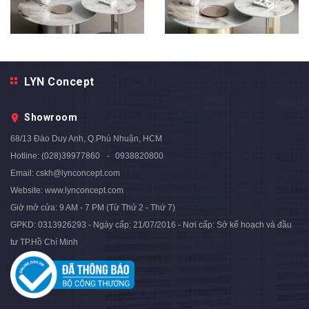
LYN Concept
Bàn Trà Nhập Khẩu Cao Cấp -
Bàn Trà Nhập Khẩu Cao Cấp -
BTNK04
BTNK03
Showroom
5.890.000₫
5.890.000₫
8.900.000₫
8.900.000₫
- 34%
- 34%
68/13 Đào Duy Anh, Q.Phú Nhuận, HCM
Hotline:
(028)39977860
0938820800
Email:
cskh@lynconcept.com
Website:
www.lynconcept.com
Giờ mở cửa:
9 AM - 7 PM (Từ Thứ 2 - Thứ 7)
GPKD: 0313926293 - Ngày cấp: 21/07/2016 - Nơi cấp: Sở kế hoạch và đầu
tư TP.Hồ Chí Minh