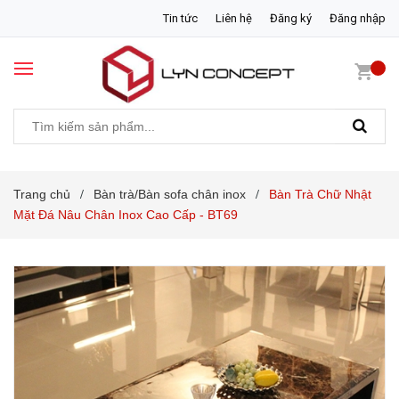
Tin tức
Liên hệ
Đăng ký
Đăng nhập
Trang chủ
Bàn trà/Bàn sofa chân inox
Bàn Trà Chữ Nhật
/
/
Mặt Đá Nâu Chân Inox Cao Cấp - BT69