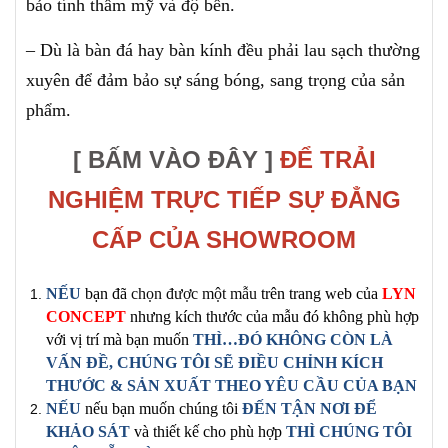
bảo tính thẩm mỹ và độ bền.
– Dù là bàn đá hay bàn kính đều phải lau sạch thường
xuyên để đảm bảo sự sáng bóng, sang trọng của sản
phẩm.
[ BẤM VÀO ĐÂY ]
ĐỂ TRẢI
NGHIỆM TRỰC TIẾP SỰ ĐẲNG
CẤP CỦA SHOWROOM
NẾU
bạn đã
chọn được một mẫu
trên trang
web của
LYN
CONCEPT
nhưng kích thước của mẫu đó không phù hợp
với vị trí mà bạn muốn
THÌ…ĐÓ KHÔNG CÒN LÀ
VẤN ĐỀ, CHÚNG TÔI SẼ ĐIỀU CHỈNH
KÍCH
THƯỚC & SẢN XUẤT
THEO YÊU CẦU CỦA BẠN
NẾU
nếu bạn muốn chúng tôi
ĐẾN TẬN NƠI ĐỂ
KHẢO SÁT
và thiết kế cho phù hợp
THÌ CHÚNG TÔI