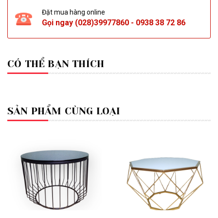
Đặt mua hàng online
Gọi ngay
(028)39977860
-
0938 38 72 86
CÓ THỂ BẠN THÍCH
SẢN PHẨM CÙNG LOẠI