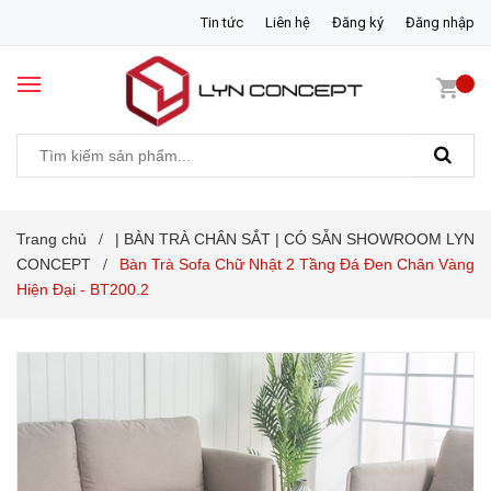
Tin tức
Liên hệ
Đăng ký
Đăng nhập
Trang chủ
| BÀN TRÀ CHÂN SẮT | CÓ SẴN SHOWROOM LYN
/
CONCEPT
Bàn Trà Sofa Chữ Nhật 2 Tầng Đá Đen Chân Vàng
/
Hiện Đại - BT200.2