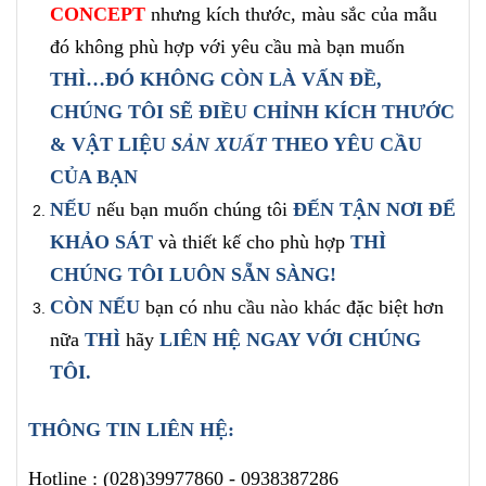
CONCEPT
nhưng kích thước, màu sắc của mẫu
đó không phù hợp với yêu cầu mà bạn muốn
THÌ…ĐÓ KHÔNG CÒN LÀ VẤN ĐỀ,
CHÚNG TÔI SẼ ĐIỀU CHỈNH
KÍCH THƯỚC
& VẬT LIỆU
SẢN XUẤT
THEO YÊU CẦU
CỦA BẠN
NẾU
nếu bạn muốn chúng tôi
ĐẾN TẬN NƠI ĐỂ
KHẢO SÁT
và thiết kế cho phù hợp
THÌ
CHÚNG TÔI LUÔN SẴN SÀNG!
CÒN NẾU
bạn có
nhu cầu nào khác
đặc biệt hơn
nữa
THÌ
hãy
LIÊN HỆ NGAY
VỚI CHÚNG
TÔI
.
THÔNG TIN LIÊN HỆ:
Hotline :
(028)39977860 -
0938387286