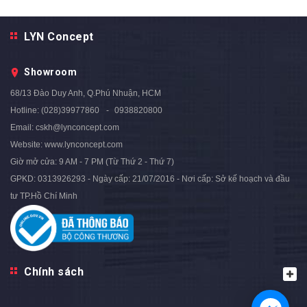
Bàn Trà Tròn Mặt Kính Đen
Bàn Trà Kim Cương Mặt Kính
LYN Concept
Chân Sắt Kiểu Ống Nhòm Sơn
Trắng Chân Sắt Sơn Vàng-
Đen - BT290.8
BT11.11
Showroom
1.580.000₫
1.580.000₫
1.975.000₫
1.975.000₫
- 20%
- 20%
68/13 Đào Duy Anh, Q.Phú Nhuận, HCM
Hotline:
(028)39977860
0938820800
Email:
cskh@lynconcept.com
Website:
www.lynconcept.com
Giờ mở cửa:
9 AM - 7 PM (Từ Thứ 2 - Thứ 7)
GPKD: 0313926293 - Ngày cấp: 21/07/2016 - Nơi cấp: Sở kế hoạch và đầu
tư TP.Hồ Chí Minh
Chính sách