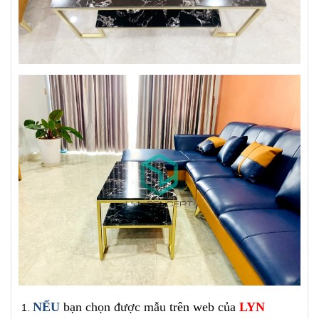
NẾU
bạn
chọn được mẫu
trên
web của
LYN