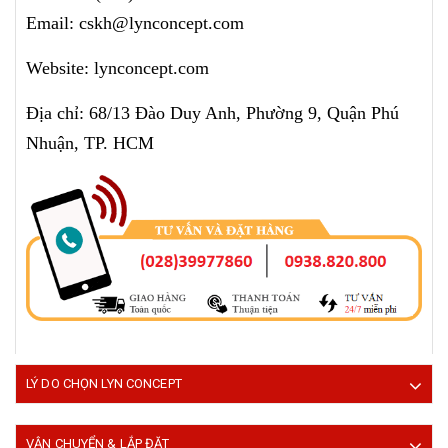
Email: cskh@lynconcept.com
Website: lynconcept.com
Địa chỉ: 68/13 Đào Duy Anh, Phường 9, Quận Phú
Nhuận, TP. HCM
LÝ DO CHỌN LYN CONCEPT
VẬN CHUYỂN & LẮP ĐẶT