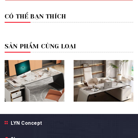
CÓ THỂ BẠN THÍCH
SẢN PHẨM CÙNG LOẠI
LYN Concept
Bàn Làm Việc Nhập Khẩu Cao
Bàn Làm Việc Nhập Khẩu Cao
Cấp - BLVPKLC 01
Cấp - BLVPKLC 02