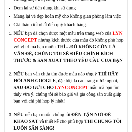
Đem lại sự tiện dụng khi sử dụng
Mang lại vẻ đẹp hoàn mỹ cho không gian phòng làm việc
Giá thành tốt nhất đến quý khách hàng.
NẾU
bạn đã
chọn được một mẫu
trên trang
web của
LYN
CONCEPT
nhưng kích thước của mẫu đó không phù hợp
với vị trí mà bạn muốn
THÌ…ĐÓ KHÔNG CÒN LÀ
VẤN ĐỀ, CHÚNG TÔI SẼ ĐIỀU CHỈNH
KÍCH
THƯỚC & SẢN XUẤT
THEO YÊU CẦU CỦA BẠN
NẾU
bạn
vẫn chưa tìm được
mẫu nào ưng ý
THÌ HÃY
HỎI ANH GOOGLE
, đặc biệt là các trang nước ngoài,
SAU ĐÓ GỬI CHO
LYNCONCEPT
mẫu mà bạn tìm
thấy vừa ý, chúng tôi sẽ báo giá và gia công
sản xuất
giúp
bạn với chi phí hợp lý nhất!
NẾU
nếu bạn muốn chúng tôi
ĐẾN TẬN NƠI ĐỂ
KHẢO SÁT
và thiết kế cho phù hợp
THÌ CHÚNG TÔI
LUÔN SẴN SÀNG!