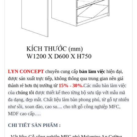
LYN C
ONCEPT
chuyên cung cấp
bàn làm việc
hiện đại,
được sản xuất trực tiếp, không thông qua trung gian nên giá
thành rẻ hơn thị trường từ
15% - 30%.
Các mẫu bàn làm việc
của
chúng tôi
được thiết kế theo từng bộ sưu tập với mẫu mã
đa dạng, đẹp mắt. Chất liệu làm bàn phong phú, từ gỗ tự nhiên
như sồi, xoan đào, cao su.... cho tới gỗ công nghiệp MFC,
MDF cao cấp….
CHI TIẾT SẢN PHẨM :
- Vật liệu: Gỗ công nghiệp MFC
phủ Melamine
An Cường