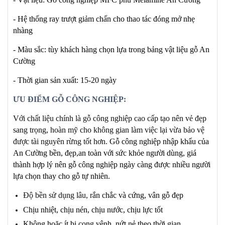
- Hệ thống ray trượt giảm chấn cho thao tác đóng mở nhẹ
nhàng
- Màu sắc: tùy khách hàng chọn lựa trong bảng vật liệu gỗ An
Cường
- Thời gian sản xuất: 15-20 ngày
ƯU ĐIỂM GỖ CÔNG NGHIỆP:
Với chất liệu chính là gỗ công nghiệp cao cấp tạo nên vẻ đẹp
sang trọng, hoàn mỹ cho không gian làm việc lại vừa bảo vệ
được tài nguyên rừng tốt hơn.
Gỗ công nghiệp nhập khẩu của
An Cường bền, đẹp,an toàn với sức khỏe người dùng, giá
thành hợp lý nên gỗ công nghiệp ngày càng được nhiều người
lựa chọn thay cho gỗ tự nhiên.
Độ bền sử dụng lâu, r
ắn chắc và cứng, vân gỗ đẹp
Chịu nhiệt, chịu nén, chịu nước, chịu lực tốt
Không hoặc ít bị cong vênh, nứt nẻ theo thời gian