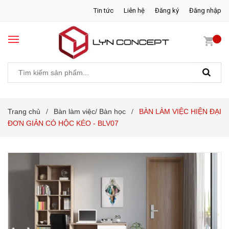
Tin tức
Liên hệ
Đăng ký
Đăng nhập
Trang chủ
Bàn làm việc/ Bàn học
BÀN LÀM VIỆC HIỆN ĐẠI
/
/
ĐƠN GIẢN CÓ HỘC KÉO - BLV07