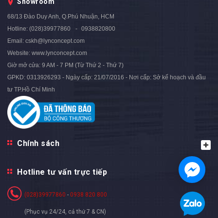
19.600.000₫
Showroom
18.600.000₫
24.000.000₫
23.000.000₫
- 18%
- 19%
68/13 Đào Duy Anh, Q.Phú Nhuận, HCM
Hotline:
(028)39977860
0938820800
Email:
cskh@lynconcept.com
Website:
www.lynconcept.com
Giờ mở cửa:
9 AM - 7 PM (Từ Thứ 2 - Thứ 7)
GPKD: 0313926293 - Ngày cấp: 21/07/2016 - Nơi cấp: Sở kế hoạch và đầu
tư TP.Hồ Chí Minh
Chính sách
Hotline tư vấn trực tiếp
(028)39977860
-
0938 820 800
(Phục vụ 24/24, cả thứ 7 & CN)