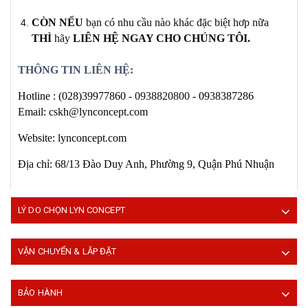
CÒN NẾU
bạn có
nhu cầu nào khác
đặc biệt hơp nữa
THÌ
hãy
LIÊN HỆ NGAY
CHO CHÚNG TÔI
.
THÔNG TIN LIÊN HỆ:
Hotline :
(028)39977860 -
0938820800
- 0938387286
Email: cskh@lynconcept.com
Website: lynconcept.com
Địa chỉ: 68/13 Đào Duy Anh, Phường 9, Quận Phú Nhuận
LÝ DO CHỌN LYN CONCEPT
VẬN CHUYỂN & LẮP ĐẶT
BẢO HÀNH