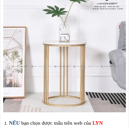
NẾU
bạn
chọn được mẫu
trên
web của
LYN