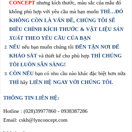
CONCEPT
nhưng kích thước, màu sắc của mẫu đó
không phù hợp với yêu cầu mà bạn muốn
THÌ…ĐÓ
KHÔNG CÒN LÀ VẤN ĐỀ, CHÚNG TÔI SẼ
ĐIỀU CHỈNH
KÍCH THƯỚC & VẬT LIỆU
SẢN
XUẤT
THEO YÊU CẦU CỦA BẠN
NẾU
nếu bạn muốn chúng tôi
ĐẾN TẬN NƠI ĐỂ
KHẢO SÁT
và thiết kế cho phù hợp
THÌ CHÚNG
TÔI LUÔN SẴN SÀNG!
CÒN NẾU
bạn có
nhu cầu nào khác
đặc biệt hơn nữa
THÌ
hãy
LIÊN HỆ NGAY
VỚI CHÚNG TÔI
.
THÔNG TIN LIÊN HỆ:
Hotline :
(028)39977860 -
0938387286
Email: cskh@lynconcept.com