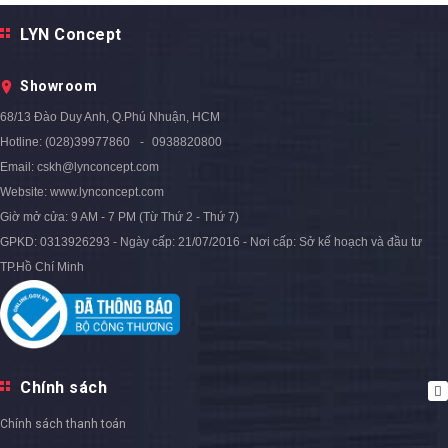
Bàn Góc Sofa Mặt Đá Đen Chân
LYN Concept
Bàn Góc Sofa Mặt Đá Trắng
Sắt Sơn Đen - BT205.2
Chân Sắt Kiểu Chữ M Sơn Vàng -
2.150.000₫
2.862.000₫
- 25%
Showroom
BT180.B4
2.590.000₫
3.250.000₫
68/13 Đào Duy Anh, Q.Phú Nhuận, HCM
- 20%
Hotline:
(028)39977860
0938820800
Email:
cskh@lynconcept.com
Website:
www.lynconcept.com
Giờ mở cửa:
9 AM - 7 PM (Từ Thứ 2 - Thứ 7)
GPKD: 0313926293 - Ngày cấp: 21/07/2016 - Nơi cấp: Sở kế hoạch và đầu tư
TP.Hồ Chí Minh
Chính sách
Chính sách thanh toán