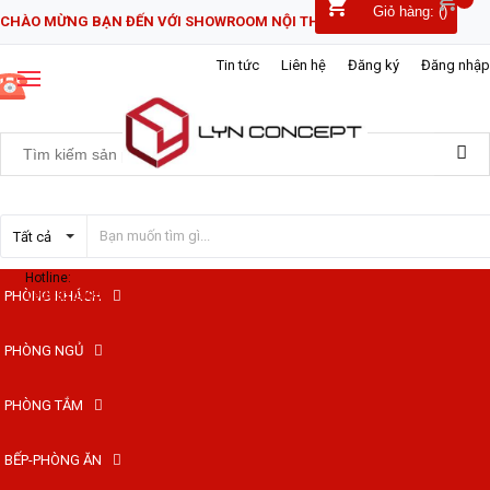
Giỏ hàng:
(
)
CHÀO MỪNG BẠN ĐẾN VỚI SHOWROOM NỘI THẤT LYN CONCEPT!
Tin tức
Liên hệ
Đăng ký
Đăng nhập
Tất cả
Hotline:
PHÒNG KHÁCH
0938820800
PHÒNG NGỦ
PHÒNG TẮM
BẾP-PHÒNG ĂN