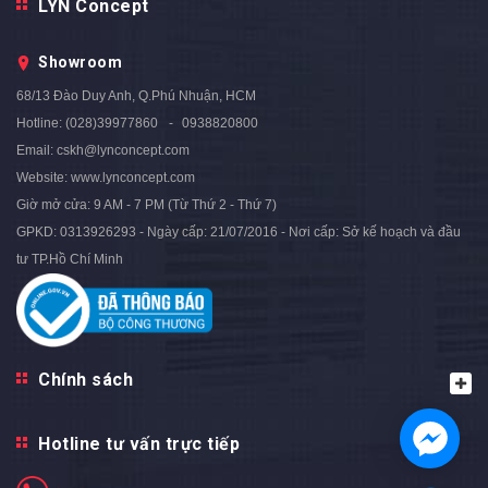
Chân Sắt Sơn Đen - BT205.2
LYN Concept
Chân Sắt Kiểu Chữ M Sơn
2.150.000₫
2.862.000₫
- 25%
Vàng - BT180.B4
Showroom
2.590.000₫
3.250.000₫
- 20%
68/13 Đào Duy Anh, Q.Phú Nhuận, HCM
Hotline:
(028)39977860
0938820800
Email:
cskh@lynconcept.com
Website:
www.lynconcept.com
Giờ mở cửa:
9 AM - 7 PM (Từ Thứ 2 - Thứ 7)
GPKD: 0313926293 - Ngày cấp: 21/07/2016 - Nơi cấp: Sở kế hoạch và đầu
tư TP.Hồ Chí Minh
Chính sách
Hotline tư vấn trực tiếp