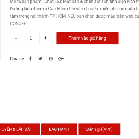
Mô tả sản phẩm : Chất liệu: Mặt bàn & chân sắt sơn tĩnh điện Kích thước:
Đường kính 45cm x Cao 60cm Phí vận chuyển: miễn phí các quận t
tâm trong nội thành TP. HCM. NẾU bạn chọn được mẫu trên web của LYN
CONCEPT...
-
+
Thêm vào giỏ hàng
Chia sẻ:
HUYỂN & LẮP ĐẶT
BẢO HÀNH
Đánh giá(APP)