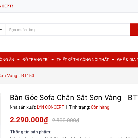
NCEPT!
HÒNG ĂN
ĐỒ TRANG TRÍ
THIẾT KẾ THI CÔNG NỘI THẤT
GHẾ & GIA
Sơn Vàng - BT153
Bàn Góc Sofa Chân Sắt Sơn Vàng - B
Nhà sản xuất:
LYN CONCEPT
| Tình trạng:
Còn hàng
2.290.000₫
2.800.000₫
Thông tin sản phẩm: