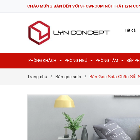
CHÀO MỪNG BẠN ĐẾN VỚI SHOWROOM NỘI THẤT LYN CO
Tất cả
PHÒNG KHÁCH
PHÒNG NGỦ
PHÒNG TẮM
BẾP-P
Trang chủ
Bàn góc sofa
Bàn Góc Sofa Chân Sắt 
/
/