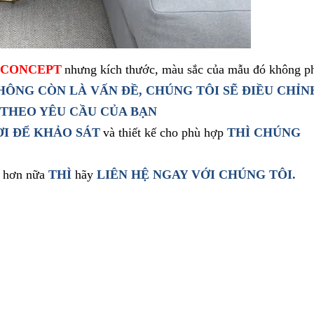
 CONCEPT
nhưng kích thước, màu sắc của mẫu đó không p
ÔNG CÒN LÀ VẤN ĐỀ, CHÚNG TÔI SẼ ĐIỀU CHỈN
THEO YÊU CẦU CỦA BẠN
ƠI ĐỂ KHẢO SÁT
và thiết kế cho phù hợp
THÌ CHÚNG
t hơn nữa
THÌ
hãy
LIÊN HỆ NGAY
VỚI CHÚNG TÔI
.