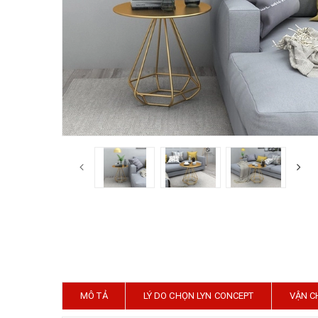
MÔ TẢ
LÝ DO CHỌN LYN CONCEPT
VẬN C