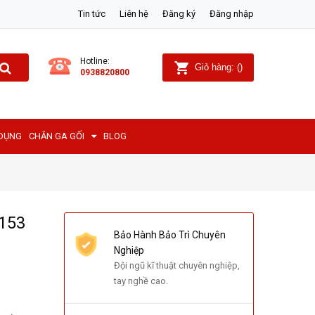
Tin tức
Liên hệ
Đăng ký
Đăng nhập
Hotline:
Giỏ hàng:
(
)
0938820800
 DỤNG
CHĂN GA GỐI
BLOG
T153
Bảo Hành Bảo Trì Chuyên
Nghiệp
Đội ngũ kĩ thuật chuyên nghiệp,
tay nghề cao.