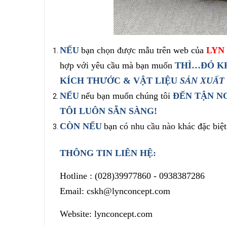
NẾU
bạn
chọn được mẫu
trên
web của
LYN
hợp với yêu cầu mà bạn muốn
THÌ…ĐÓ KH
KÍCH THƯỚC & VẬT LIỆU
SẢN XUẤT
NẾU
nếu bạn muốn chúng tôi
ĐẾN TẬN N
TÔI LUÔN SẴN SÀNG!
CÒN NẾU
bạn có
nhu cầu nào khác
đặc biệ
THÔNG TIN LIÊN HỆ:
Hotline :
(028)39977860 -
0938387286
Email: cskh@lynconcept.com
Website: lynconcept.com