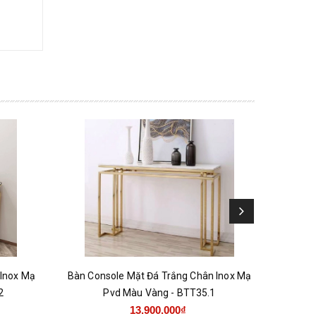
 Inox Mạ
Bàn Console Mặt Đá Trắng Chân Inox Mạ
Bàn Con
2
Pvd Màu Vàng - BTT35.1
Ino
13.900.000₫
18.