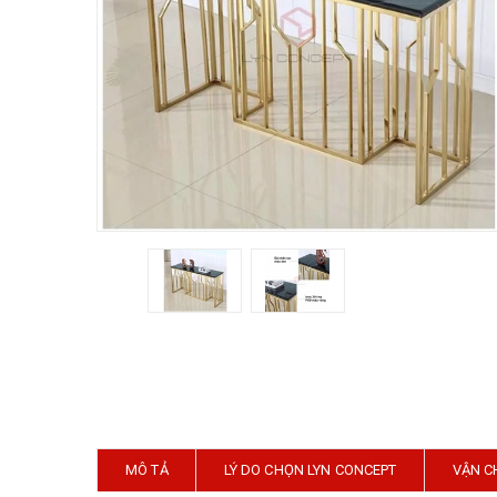
MÔ TẢ
LÝ DO CHỌN LYN CONCEPT
VẬN C