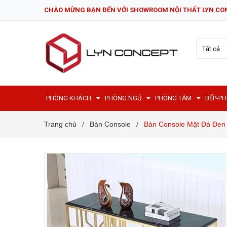
CHÀO MỪNG BẠN ĐẾN VỚI SHOWROOM NỘI THẤT LYN CO
Tất cả
PHÒNG KHÁCH
PHÒNG NGỦ
PHÒNG TẮM
BẾP-P
Trang chủ
Bàn Console
Bàn Console Mặt Đá Đen
/
/