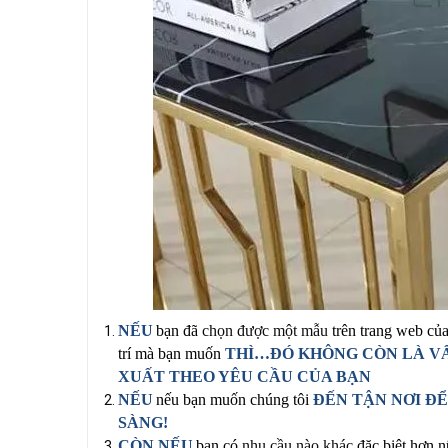
NẾU
bạn đã
chọn được một mẫu
trên trang
web củ
trí mà bạn muốn
THÌ…ĐÓ KHÔNG CÒN LÀ VẤ
XUẤT
THEO YÊU CẦU CỦA BẠN
NẾU
nếu bạn muốn chúng tôi
ĐẾN TẬN NƠI Đ
SÀNG!
CÒN NẾU
bạn có
nhu cầu nào khác
đặc biệt hơn 