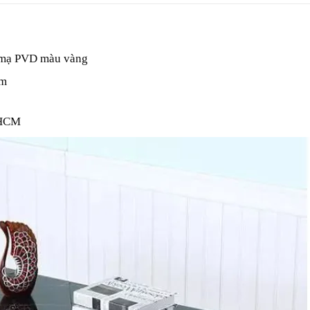
i mạ PVD màu vàng
mm
 HCM