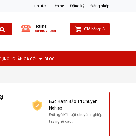
Tin tức
Liên hệ
Đăng ký
Đăng nhập
Hotline:
Giỏ hàng:
(
)
0938820800
 DỤNG
CHĂN GA GỐI
BLOG
ạ
Bảo Hành Bảo Trì Chuyên
Nghiệp
Đội ngũ kĩ thuật chuyên nghiệp,
tay nghề cao.