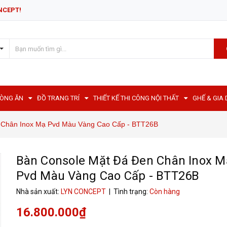
NCEPT!
HÒNG ĂN
ĐỒ TRANG TRÍ
THIẾT KẾ THI CÔNG NỘI THẤT
GHẾ & GIA
 Chân Inox Mạ Pvd Màu Vàng Cao Cấp - BTT26B
Bàn Console Mặt Đá Đen Chân Inox M
Pvd Màu Vàng Cao Cấp - BTT26B
Nhà sản xuất:
LYN CONCEPT
| Tình trạng:
Còn hàng
16.800.000₫