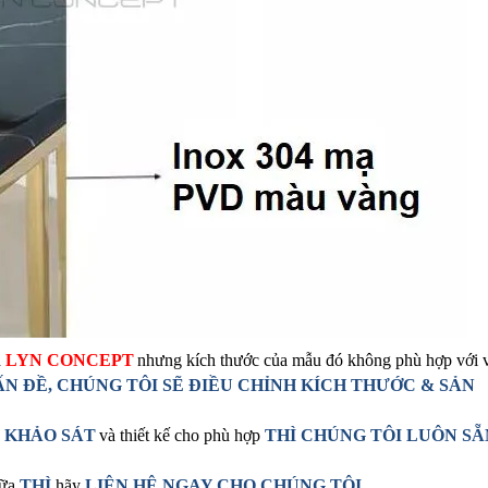
a
LYN CONCEPT
nhưng kích thước của mẫu đó không phù hợp với 
N ĐỀ, CHÚNG TÔI SẼ ĐIỀU CHỈNH
KÍCH THƯỚC & SẢN
Ể KHẢO SÁT
và thiết kế cho phù hợp
THÌ CHÚNG TÔI LUÔN SẴ
nữa
THÌ
hãy
LIÊN HỆ NGAY
CHO CHÚNG TÔI
.