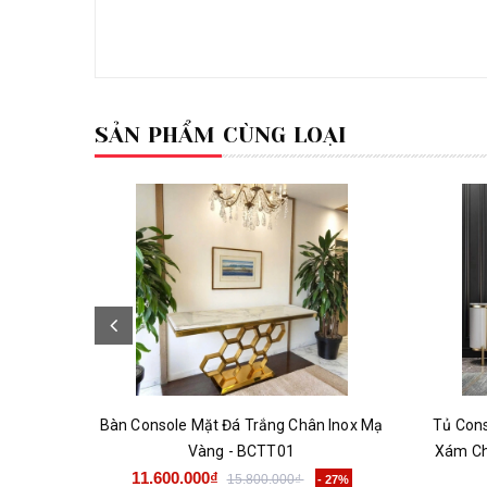
SẢN PHẨM CÙNG LOẠI
Bàn Console Mặt Đá Trắng Chân Inox Mạ
Tủ Con
Vàng - BCTT01
Xám Ch
11.600.000₫
15.800.000₫
- 27%