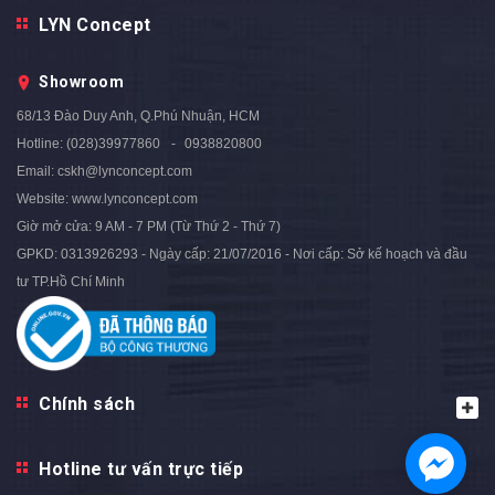
Bàn Console Mặt Đá Trắng
Tủ Console Nhập Khẩu 4 Cánh
LYN Concept
Chân Inox Mạ Vàng - BCTT01
Mở Màu Xám Chân Inox Mạ
11.600.000₫
Màu Vàng - BTT89
15.800.000₫
Showroom
26.800.000₫
- 27%
68/13 Đào Duy Anh, Q.Phú Nhuận, HCM
Hotline:
(028)39977860
0938820800
Email:
cskh@lynconcept.com
Website:
www.lynconcept.com
Giờ mở cửa:
9 AM - 7 PM (Từ Thứ 2 - Thứ 7)
GPKD: 0313926293 - Ngày cấp: 21/07/2016 - Nơi cấp: Sở kế hoạch và đầu
tư TP.Hồ Chí Minh
Chính sách
Hotline tư vấn trực tiếp