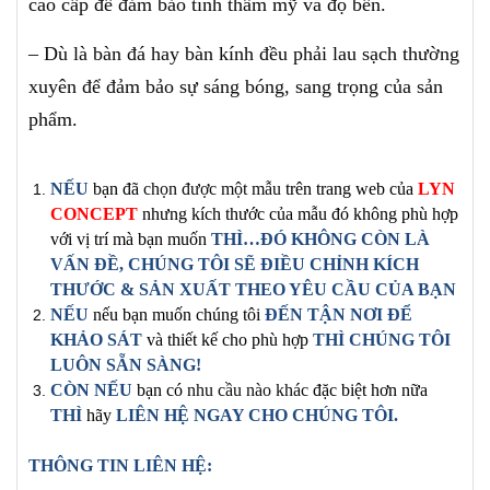
cao cấp để đảm bảo tính thẩm mỹ và độ bền.
– Dù là bàn đá hay bàn kính đều phải lau sạch thường
xuyên để đảm bảo sự sáng bóng, sang trọng của sản
phẩm.
NẾU
bạn đã
chọn được một mẫu
trên trang
web của
LYN
CONCEPT
nhưng kích thước của mẫu đó không phù hợp
với vị trí mà bạn muốn
THÌ…ĐÓ KHÔNG CÒN LÀ
VẤN ĐỀ, CHÚNG TÔI SẼ ĐIỀU CHỈNH
KÍCH
THƯỚC & SẢN XUẤT
THEO YÊU CẦU CỦA BẠN
NẾU
nếu bạn muốn chúng tôi
ĐẾN TẬN NƠI ĐỂ
KHẢO SÁT
và thiết kế cho phù hợp
THÌ CHÚNG TÔI
LUÔN SẴN SÀNG!
CÒN NẾU
bạn có
nhu cầu nào khác
đặc biệt hơn nữa
THÌ
hãy
LIÊN HỆ NGAY
CHO CHÚNG TÔI
.
THÔNG TIN LIÊN HỆ: