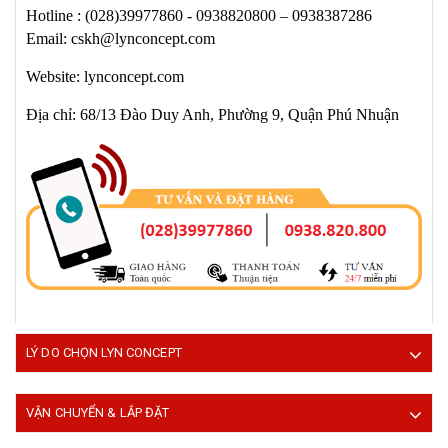
Hotline :
(028)39977860 -
0938820800
– 0938387286
Email: cskh@lynconcept.com
Website: lynconcept.com
Địa chỉ: 68/13 Đào Duy Anh, Phường 9, Quận Phú Nhuận
LÝ DO CHỌN LYN CONCEPT
VẬN CHUYỂN & LẮP ĐẶT