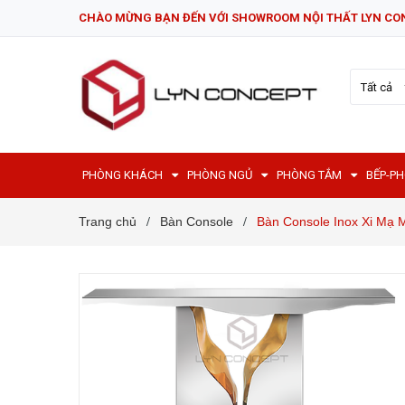
CHÀO MỪNG BẠN ĐẾN VỚI SHOWROOM NỘI THẤT LYN CO
Tất cả
PHÒNG KHÁCH
PHÒNG NGỦ
PHÒNG TẮM
BẾP-P
Trang chủ
Bàn Console
Bàn Console Inox Xi Mạ
/
/