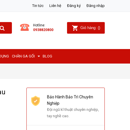
Tin tức
Liên hệ
Đăng ký
Đăng nhập
Hotline:
Giỏ hàng:
(
)
0938820800
 DỤNG
CHĂN GA GỐI
BLOG
àu
Bảo Hành Bảo Trì Chuyên
Nghiệp
Đội ngũ kĩ thuật chuyên nghiệp,
tay nghề cao.