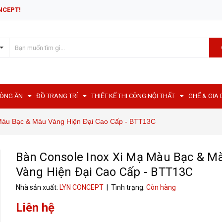
NCEPT!
HÒNG ĂN
ĐỒ TRANG TRÍ
THIẾT KẾ THI CÔNG NỘI THẤT
GHẾ & GIA
 Màu Bạc & Màu Vàng Hiện Đại Cao Cấp - BTT13C
Bàn Console Inox Xi Mạ Màu Bạc & M
Vàng Hiện Đại Cao Cấp - BTT13C
Nhà sản xuất:
LYN CONCEPT
| Tình trạng:
Còn hàng
Liên hệ