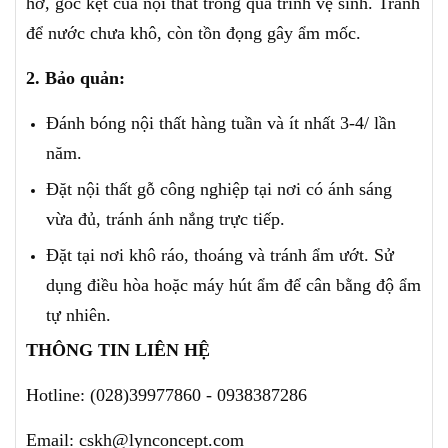
hở, góc kẹt của nội thất trong quá trình vệ sinh. Tránh
để nước chưa khô, còn tồn đọng gây ẩm mốc.
2. Bảo quản:
Đánh bóng nội thất hàng tuần và ít nhất 3-4/ lần
năm.
Đặt nội thất gỗ công nghiệp tại nơi có ánh sáng
vừa đủ, tránh ánh nắng trực tiếp.
Đặt tại nơi khô ráo, thoáng và tránh ẩm ướt. Sử
dụng điều hòa hoặc máy hút ẩm để cân bằng độ ẩm
tự nhiên.
THÔNG TIN LIÊN HỆ
Hotline: (028)39977860 - 0938387286
Email: cskh@lynconcept.com