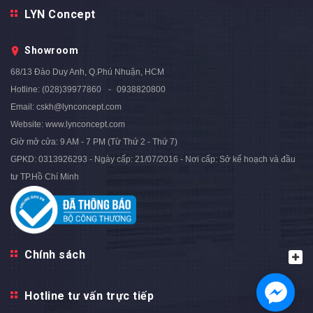
Bàn Ăn Thông Minh Mặt Đá
Bàn Ăn Thông Minh Mặt Đá
LYN Concept
1m4-1m8 Nhập Khẩu -
Xoay 1m2-1m8 Nhập Khẩu -
BATM.03
BATM.02
Showroom
8.800.000₫
8.000.000₫
11.700.000₫
10.600.000₫
68/13 Đào Duy Anh, Q.Phú Nhuận, HCM
- 25%
- 25%
Hotline:
(028)39977860
0938820800
Email:
cskh@lynconcept.com
Website:
www.lynconcept.com
Giờ mở cửa:
9 AM - 7 PM (Từ Thứ 2 - Thứ 7)
GPKD: 0313926293 - Ngày cấp: 21/07/2016 - Nơi cấp: Sở kế hoạch và đầu
tư TP.Hồ Chí Minh
Chính sách
Hotline tư vấn trực tiếp